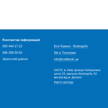
Контактна інформація
050 444-17-22
Білі Камені - ВоблерОк
096 206-50-50
Ми в Телеграм
info@voblerok.ua
Зворотний дзвінок
04070, м. Київ, вулиця Набережне
шосе 25, магазин ВоблерОк, 50
метрів від м. Дніпро!
Карта проїзду