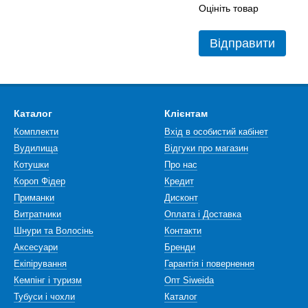
Оцініть товар
Відправити
Каталог
Клієнтам
Комплекти
Вхід в особистий кабінет
Вудилища
Відгуки про магазин
Котушки
Про нас
Короп Фідер
Кредит
Приманки
Дисконт
Витратники
Оплата і Доставка
Шнури та Волосінь
Контакти
Аксесуари
Бренди
Екіпірування
Гарантія і повернення
Кемпінг і туризм
Опт Siweida
Тубуси і чохли
Каталог