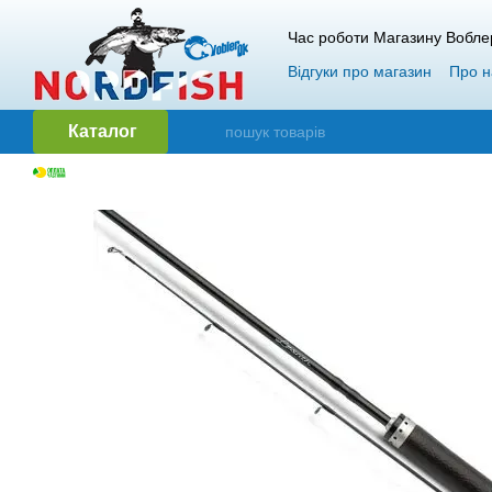
Перейти до основного контенту
Час роботи Магазину Вобле
Відгуки про магазин
Про н
Гарантія і повернення
О
Каталог