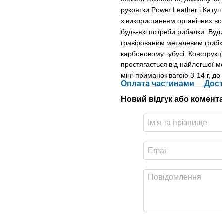
рукоятки Power Leather і Кату
з використанням органічних во
будь-які потреби рибалки. Вуд
гравірованим металевим грибк
карбоновому тубусі. Конструкц
простягається від найлегшої м
міні-приманок вагою 3-14 г, до 
Оплата частинами
Дос
Новий відгук або комент