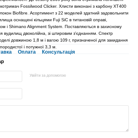
шкотримач Fossilwood Clicker. Хлисти виконані з карбону XT400
локон Biofibre. Асортимент з 22 моделей здатний задовольнити
илища оснащені кільцями Fuji SiC в титановій оправі,
ом і Shimano Alignment System. Поставляються в захисному
ія вудилищ двоколійна, зі штировим з'єднанням. Спектр
оделі довжиною 1,8 м і вагою 109 г, призначеної для закидання
породистої і потужної 3,3 м.
тавка
Оплата
Консультація
ар
Увійти за допомогою