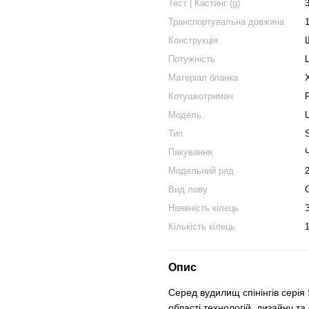
Тест | Кастинг (g)
Транспортувальна довжина
Конструкція
Потужність
L
Матеріал бланка
Котушкотримач
Модель
Тип
Пакування
Модельний ряд
Вид лову
Наявність кілець
Кількість кілець
1
Опис
Серед вудилищ спінінгів сер
області технологій, дизайну т