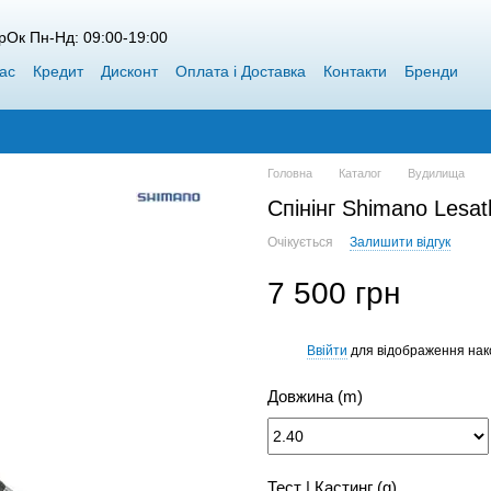
рОк Пн-Нд: 09:00-19:00
ас
Кредит
Дисконт
Оплата і Доставка
Контакти
Бренди
пт Siweida
Каталог
Блог
Переможці конкурсів від Воблерок
Головна
Каталог
Вудилища
Спінінг Shimano Lesa
Очікується
Залишити відгук
7 500 грн
Ввійти
для відображення нак
%
Довжина (m)
Тест | Кастинг (g)