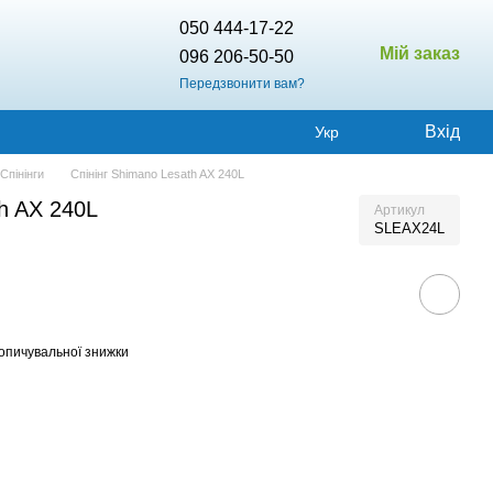
050 444-17-22
Мій заказ
096 206-50-50
Передзвонити вам?
Вхід
Укр
Спінінги
Спінінг Shimano Lesath AX 240L
th AX 240L
Артикул
SLEAX24L
опичувальної знижки