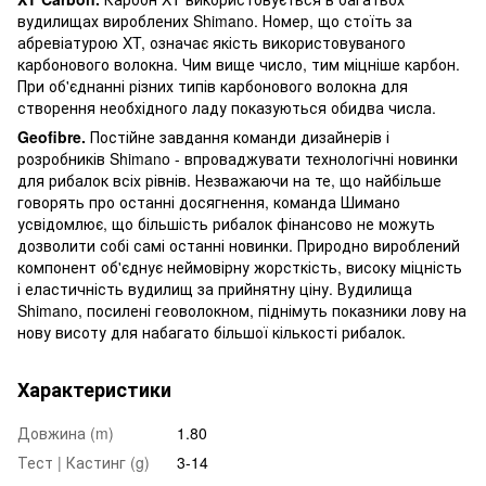
вудилищах вироблених Shimano. Номер, що стоїть за
абревіатурою XT, означає якість використовуваного
карбонового волокна. Чим вище число, тим міцніше карбон.
При об'єднанні різних типів карбонового волокна для
створення необхідного ладу показуються обидва числа.
Geofibre.
Постійне завдання команди дизайнерів і
розробників Shimano - впроваджувати технологічні новинки
для рибалок всіх рівнів. Незважаючи на те, що найбільше
говорять про останні досягнення, команда Шимано
усвідомлює, що більшість рибалок фінансово не можуть
дозволити собі самі останні новинки. Природно вироблений
компонент об'єднує неймовірну жорсткість, високу міцність
і еластичність вудилищ за прийнятну ціну. Вудилища
Shimano, посилені геоволокном, піднімуть показники лову на
нову висоту для набагато більшої кількості рибалок.
Характеристики
Довжина (m)
1.80
Тест | Кастинг (g)
3-14