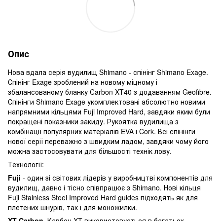
Опис
Нова вдала серія вудилищ Shimano - спінінг Shimano Exage.
Спінінг Exage зроблений на новому міцному і
збалансованому бланку Carbon XT40 з додаванням Geofibre.
Спінінги Shimano Exage укомплектовані абсолютно новими
напрямними кільцями Fuji Improved Hard, завдяки яким були
покращені показники закиду. Рукоятка вудилища з
комбінації популярних матеріалів EVA і Cork. Всі спінінги
нової серії переважно з швидким ладом, завдяки чому його
можна застосовувати для більшості технік лову.
Технології:
Fuji
- один зі світових лідерів у виробництві компонентів для
вудилищ, давно і тісно співпрацює з Shimano. Нові кільця
Fuji Stainless Steel Improved Hard guides підходять як для
плетених шнурів, так і для моножилки.
XT Carbon.
Карбон XT використовується в багатьох