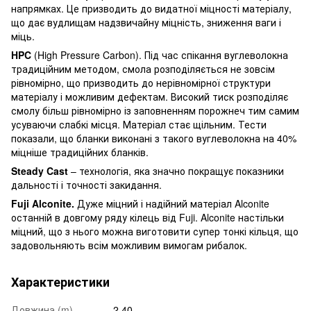
напрямках. Це призводить до видатної міцності матеріалу,
що дає вудлищам надзвичайну міцність, зниження ваги і
міць.
HPC
(High Pressure Carbon). Під час спікання вуглеволокна
традиційним методом, смола розподіляється не зовсім
рівномірно, що призводить до нерівномірної структури
матеріалу і можливим дефектам. Високий тиск розподіляє
смолу більш рівномірно із заповненням порожнеч тим самим
усуваючи слабкі місця. Матеріал стає щільним. Тести
показали, що бланки виконані з такого вуглеволокна на 40%
міцніше традиційних бланків.
Steady Cast
– технологія, яка значно покращує показники
дальності і точності закидання.
Fuji Alconite.
Дуже міцний і надійний матеріал Alconite
останній в довгому ряду кілець від Fuji. Alconite настільки
міцний, що з нього можна виготовити супер тонкі кільця, що
задовольняють всім можливим вимогам рибалок.
Характеристики
Довжина (m)
2.40