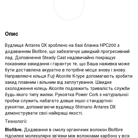
Опис
Вудлище Antares DX зроблено на базі бланка HPC200 з
додаванням Biofibre, що забезпечує швидкий прогресивний
лад. Доповнення Steady Cast надзвичайно покращує
показники закидання і гарантує те, що Ваша наживка може
бути доставлена акуратно в потрібне місце знову і знову.
Направляючі кільця Fuji Alconite K-type допомагають зробити
закид плавним і вільним від заплутування. Швидке
охолодження кілець Alconite подовжить тривалість служби
будь-якого типу жилки. Рукоятка Power Cork з натуральної
пробки служить набагато довше іншої стандартної
рукоятки, допомагаючи вудлищу Shimano Antares DX
демонструвати свої найкращі якості.
Технології:
Biofibre.
Додавання в смолу органічних волокон Biofibre
підсилює молекулярні зв'язки між волокнами карбону у всіх