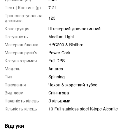
Тест | Кастинг (g)
7-21
Транспортувальна
123
довжина
Конструкція
Штекерний двочастинний
Потужність
Medium Light
Матеріал бланка
HPC200 & Biofibre
Матеріал руків'я
Power Cork
Котушкотримач
Fuji DPS
Модель
Antares
Тип
Spinning
Пакування
Чохол & жорсткий тубус
Вид лову
Спінінгова
Наявність кілець
З кільцями
Кількість кілець
10 Fuji stainless steel K-type Alconite
Відгуки