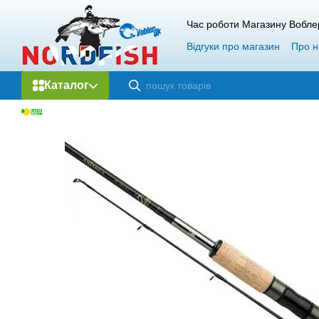
Перейти до основного контенту
Час роботи Магазину Вобле
Відгуки про магазин
Про н
Каталог