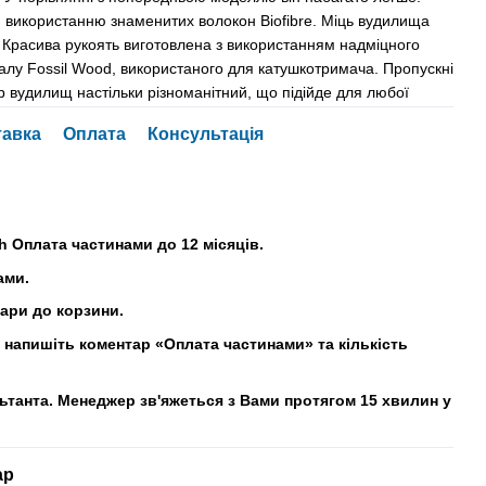
и використанню знаменитих волокон Biofibre. Міць вудилища
. Красива рукоять виготовлена з використанням надміцного
іалу Fossil Wood, використаного для катушкотримача. Пропускні
бір вудилищ настільки різноманітний, що підійде для любої
тавка
Оплата
Консультація
h Оплата частинами до 12 місяців.
ами.
вари до корзини.
напишіть коментар «Оплата частинами» та кількість
льтанта. Менеджер зв'яжеться з Вами протягом 15 хвилин у
ар