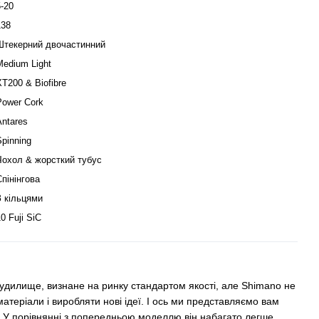
5-20
138
Штекерний двочастинний
Medium Light
XT200 & Biofibre
Power Cork
Antares
Spinning
Чохол & жорсткий тубус
Спінінгова
З кільцями
0 Fuji SiC
вудилище, визнане на ринку стандартом якості, але Shimano не
атеріали і виробляти нові ідеї. І ось ми представляємо вам
. У порівнянні з попередньою моделлю він набагато легше.