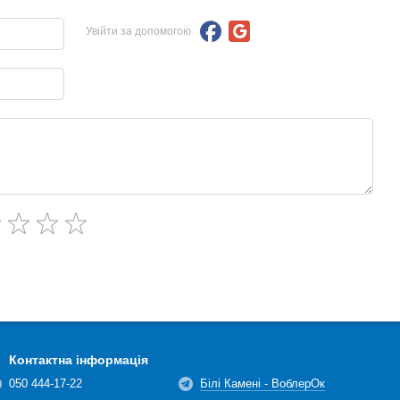
Увійти за допомогою
Контактна інформація
050 444-17-22
Білі Камені - ВоблерОк