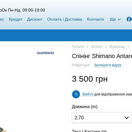
рОк Пн-Нд: 09:00-19:00
ас
Кредит
Дисконт
Оплата і Доставка
Контакти
Ще
Головна
Каталог
Вудилища
Спінінг Shimano Anta
Очікується
Залишити відгук
3 500 грн
Ввійти
для відображення нак
%
Довжина (m)
2.70
Тест | Кастинг (g)