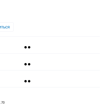
иться
2.70