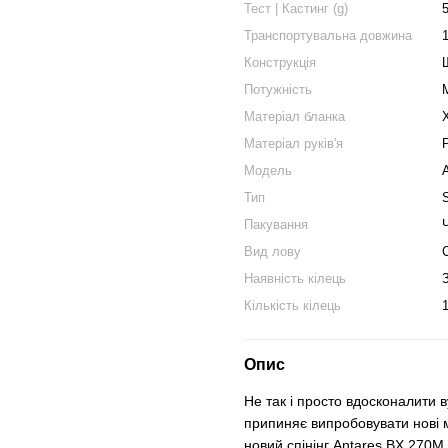
Тест | Кастинг (g)
Транспортувальна довжина
Конструкція
Потужність
Матеріал бланка
Матеріал руків'я
Модель
Тип
Пакування
Вид лову
Наявність кілець
Кількість кілець
1
Опис
Не так і просто вдосконалити 
припиняє випробовувати нові м
новий спінінг Antares BX 270M