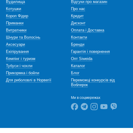
Вудилища
Відгуки про магазин
Котушки
Про нас
Короп Фідер
Кредит
Приманки
Дисконт
Витратники
Оплата і Доставка
Шнури та Волосінь
Контакти
Аксесуари
Бренди
Екіпірування
Гарантія і повернення
Кемпінг і туризм
Опт Siweida
Тубуси і чохли
Каталог
Прикормка і бойли
Блог
Для риболовлі в Норвегії
Переможці конкурсів від
Воблерок
Ми в соцмережах