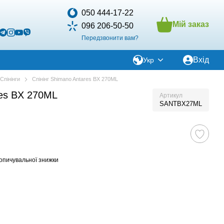
050 444-17-22
Мій заказ
096 206-50-50
Передзвонити вам?
Вхід
Укр
Спінінги
Спінінг Shimano Antares BX 270ML
res BX 270ML
Артикул
SANTBX27ML
опичувальної знижки