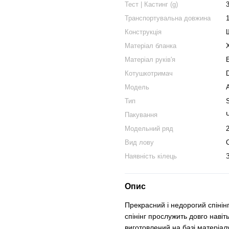
Тест | Кастинг (g)
Транспортувальна довжина
Конструкція
Матеріал бланка
Матеріал руків'я
Котушкотримач
Модель
A
Тип
Пакування
Модельний ряд
Вид лову
Наявність кілець
Опис
Прекрасний і недорогий спінінг 
спінінг прослужить довго навіт
виготовлений на базі матеріалу