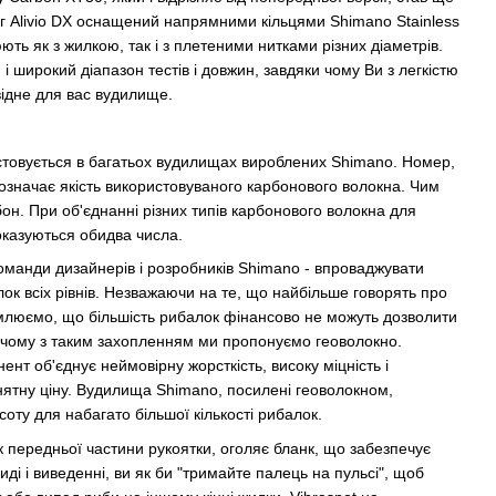
нг Alivio DX оснащений напрямними кільцями Shimano Stainless
юють як з жилкою, так і з плетеними нитками різних діаметрів.
і широкий діапазон тестів і довжин, завдяки чому Ви з легкістю
відне для вас вудилище.
товується в багатьох вудилищах вироблених Shimano. Номер,
 означає якість використовуваного карбонового волокна. Чим
он. При об'єднанні різних типів карбонового волокна для
оказуються обидва числа.
оманди дизайнерів і розробників Shimano - впроваджувати
лок всіх рівнів. Незважаючи на те, що найбільше говорять про
омлюємо, що більшість рибалок фінансово не можуть дозволити
ь чому з таким захопленням ми пропонуємо геоволокно.
нт об'єднує неймовірну жорсткість, високу міцність і
нятну ціну. Вудилища Shimano, посилені геоволокном,
соту для набагато більшої кількості рибалок.
 передньої частини рукоятки, оголяє бланк, що забезпечує
ді і виведенні, ви як би "тримайте палець на пульсі", щоб