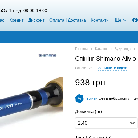
рОк Пн-Нд: 09:00-19:00
ас
Кредит
Дисконт
Оплата і Доставка
Контакти
Ще
Головна
Каталог
Вудилища
Спінінг Shimano Alivio
Очікується
Залишити відгук
938 грн
Ввійти
для відображення нак
%
Довжина (m)
2.40
Тест | Кастинг (g)