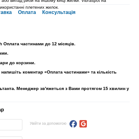
 або випад риби на іншому кінці жилки. Vibraspot на
икористанні плетених жилок.
тавка
Оплата
Консультація
h Оплата частинами до 12 місяців.
ами.
вари до корзини.
напишіть коментар «Оплата частинами» та кількість
льтанта. Менеджер зв'яжеться з Вами протягом 15 хвилин у
ар
Увійти за допомогою