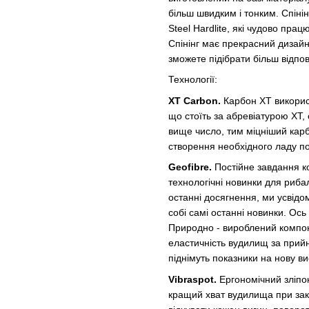
більш швидким і тонким. Спіні
Steel Hardlite, які чудово прац
Спінінг має прекрасний дизайн 
зможете підібрати більш відпо
Технології:
XT Carbon.
Карбон XT викорис
що стоїть за абревіатурою XT,
вище число, тим міцніший карб
створення необхідного ладу п
Geofibre.
Постійне завдання к
технологічні новинки для риба
останні досягнення, ми усвід
собі самі останні новинки. Ос
Природно - вироблений компоне
еластичність вудилищ за прий
піднімуть показники на нову ви
Vibraspot.
Ергономічний зліпок
кращий хват вудилища при заки