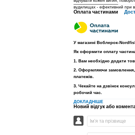
відчувати кожен вигин, поворот
вудилищах - ефективний при в
Оплата частинами
Дос
У магазині Воблерок-Nordfis
Як оформити оплату частин
1. Вам необхідно додати то
2. Оформляючи замовлення, 
платежів.
3. Чекайте на дзвінок консу
робочий час.
ДОКЛАДНІШЕ
Новий відгук або комент