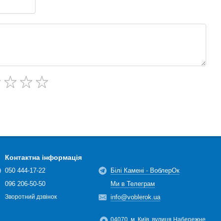
Контактна інформація
050 444-17-22
Білі Камені - ВоблерОк
096 206-50-50
Ми в Телеграм
info@voblerok.ua
Зворотний дзвінок
04070, м. Київ, вулиця Набережне