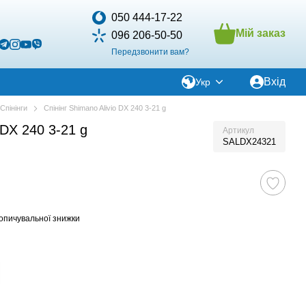
050 444-17-22
Мій заказ
096 206-50-50
Передзвонити вам?
Вхід
Укр
Спінінги
Спінінг Shimano Alivio DX 240 3-21 g
 DX 240 3-21 g
Артикул
SALDX24321
опичувальної знижки