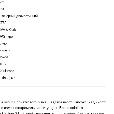
3-21
123
Штекерний двочастинний
XT30
EVA & Cork
DPS-type
livio
Spinning
Чохол
2015
Спінінгова
З кільцями
Alivio DX початкового рівня. Завдяки якості і високої надійності
ь в самих екстремальних ситуаціях. Бланк спінінга
 Carbon XT30, який і відрізняє від попередньої версії, став ще