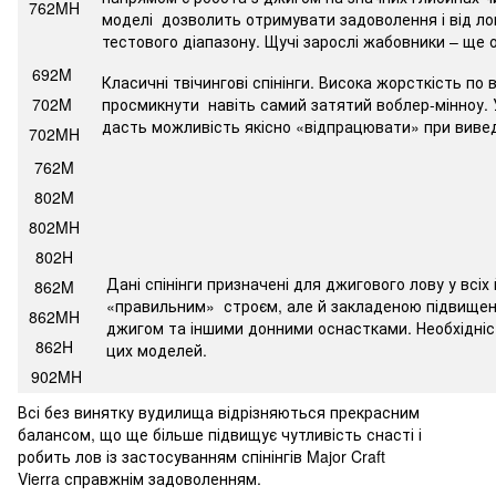
762MH
моделі дозволить отримувати задоволення і від лов
тестового діапазону. Щучі зарослі жабовники – ще о
692M
Класичні твічингові спінінги. Висока жорсткість по 
702M
просмикнути навіть самий затятий воблер-мінноу. 
дасть можливість якісно «відпрацювати» при вивед
702MH
762M
802M
802MH
802H
Дані спінінги призначені для джигового лову у всіх
862M
«правильним» строєм, але й закладеною підвищено
862MH
джигом та іншими донними оснастками. Необхідніс
862H
цих моделей.
902MH
Всі без винятку вудилища відрізняються прекрасним
балансом, що ще більше підвищує чутливість снасті і
робить лов із застосуванням спінінгів Major Craft
Vierra справжнім задоволенням.