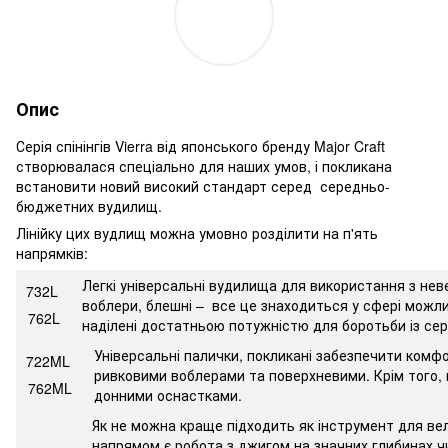
Опис
Серія спінінгів Vierra від японського бренду Major Craft
створювалася спеціально для наших умов, і покликана
встановити новий високий стандарт серед середньо-
бюджетних вудилищ.
Лінійку цих вудлищ можна умовно розділити на п'ять
напрямків:
Легкі універсальні вудилища для використання з не
732L
воблери, блешні – все це знаходиться у сфері можл
762L
наділені достатньою потужністю для боротьби із се
Універсальні палички, покликані забезпечити комфо
722ML
ривковими воблерами та поверхневими. Крім того, 
762ML
донними оснастками.
Як не можна краще підходить як інструмент для ве
напрямом є робота з джигом на значних глибинах чи 