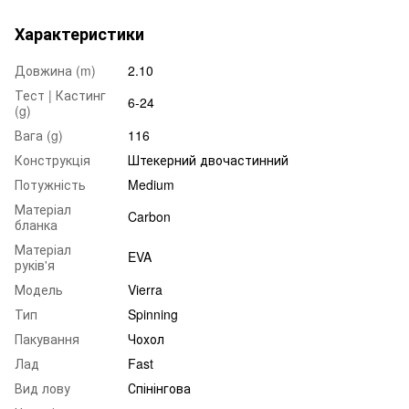
Характеристики
Довжина (m)
2.10
Тест | Кастинг
6-24
(g)
Вага (g)
116
Конструкція
Штекерний двочастинний
Потужність
Medium
Матеріал
Carbon
бланка
Матеріал
EVA
руків'я
Модель
Vierra
Тип
Spinning
Пакування
Чохол
Лад
Fast
Вид лову
Спінінгова