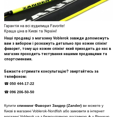
Гарантія на всі вудилища Favorite!
Краща ціна в Києві та Україні!
Наші продавці з магазину Voblerok завжди допоможуть
вам з вибором і розкажуть детально про кожен спінінг
фаворит, тому що кожен спінінг який приходить до нас в
магазин проходить тестування нашими продавцями та
спортсменами.
Бажаєте отримати консультацію? звертайтесь за
телефоном:
050 444-17-22
☎
096 206-50-50
☎
Купити
спиннинг Фаворит
Зандер (Zander)
ви можете у
Києві в магазині Voblerok-Nordfish або замовити в інтернет
магазині Voblerok.ua з безкоштовною доставкою ✈ у Вінницю,