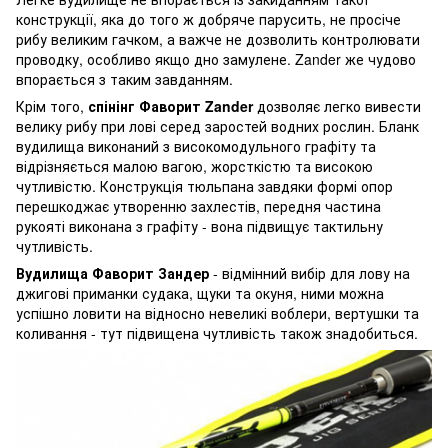
конструкції, яка до того ж добряче парусить, не просіче
рибу великим гачком, а важче не дозволить контролювати
проводку, особливо якщо дно замулене. Zander же чудово
впорається з таким завданням.
Крім того,
спінінг Фаворит Zander
дозволяє легко вивести
велику рибу при лові серед заростей водних рослин. Бланк
вудилища виконаний з високомодульного графіту та
відрізняється малою вагою, жорсткістю та високою
чутливістю. Конструкція тюльпана завдяки формі опор
перешкоджає утворенню захлестів, передня частина
рукояті виконана з графіту - вона підвищує тактильну
чутливість.
Вудилища Фаворит Зандер
- відмінний вибір для лову на
джигові приманки судака, щуки та окуня, ними можна
успішно ловити на відносно невеликі воблери, вертушки та
коливання - тут підвищена чутливість також знадобиться.