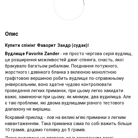
Опис
Купити спінінг Фаворит Зандр (судак)!
Вудлище Favorite Zander
- не просто чергова серія вудлищ,
це розширення можливостей джиг-спінінга, снасть, якої
бракувало багатьом рибалкам. Поєднання потужного,
жорсткого і дзвінкого бланка з вклеєною монолітною
графітовою вершиною робить вудлище по-справжньому
універсальним, воно здатне чудово контролювати
проведення легких приманок, при цьому легко закидати
важкі, замінюючи при цьому, як мінімум, два вудилища. Але
є такі проблеми, які двома вудлищами різного тестового
діапазону не вирішиш.
Яскравий приклад - лов на великі м'які приманки з легким
навантаженням. Така приманка сама по собі важить більше
10 грамів, додамо головку до 5 грамів.
Легке вудилище не впорається із закиданням такої