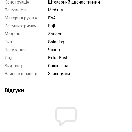
Конструкція
Штекерний двочастинний
Потужність
Medium
Матеріал руків'я
EVA
Котушкотримач
Fuji
Модель
Zander
Тип
Spinning
Пакування
Чохол
Лад
Extra Fast
Вид лову
Спінінгова
Наявність кілець
З кільцями
Відгуки