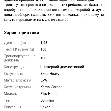
тролінгу - це просто знахідка для тих рибалок, які бажають
спробувати свої сили в лові спінінгом на джеркбейти, дуже
великі воблери, надважкі джигові приманки, і при цьому не
хочуть переходити на мультиплікатори.
Характеристики
Довжина (m)
1.98
Тест | Кастинг (g)
150
Транспортувальна
103
довжина
Конструкція
Штекерний двочастинний
Потужність
Extra Heavy
Матеріал руків'я
EVA
Котушкотримач
Korea Carbon
Модель
Pike Hunter
Тип
Spinning
Пакування
Чохол