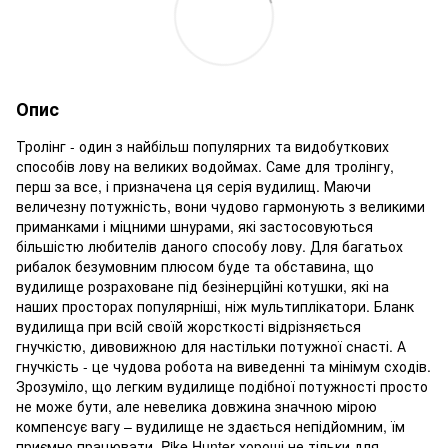
Опис
Тролінг - один з найбільш популярних та видобуткових
способів лову на великих водоймах. Саме для тролінгу,
перш за все, і призначена ця серія вудилищ. Маючи
величезну потужність, вони чудово гармонують з великими
приманками і міцними шнурами, які застосовуються
більшістю любителів даного способу лову. Для багатьох
рибалок безумовним плюсом буде та обставина, що
вудилище розраховане під безінерційні котушки, які на
наших просторах популярніші, ніж мультиплікатори. Бланк
вудилища при всій своїй жорсткості відрізняється
гнучкістю, дивовижною для настільки потужної снасті. А
гнучкість - це чудова робота на виведенні та мінімум сходів.
Зрозуміло, що легким вудилище подібної потужності просто
не може бути, але невелика довжина значною мірою
компенсує вагу – вудилище не здається непідйомним, їм
приємно працювати. Pike Hunter хороші не тільки для