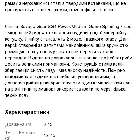
рамах з нержавіючої сталі з твердими вставками, що не
протирають ні плетені шнури, ні монофільні волосіні.
Спінінг Savage Gear SG4 Power/Medium Game Spinning 4 sec.
- модельний ряд 4-х складових вудилищ під безінерційну
котушку. Лінійку становлять 2 моделі важкого класу. Дані
версії створені за запитами мандрівників, які із зручністю
розміщують їх у своєму багажі при перельотах або
переїздах. Вудилища розраховані на ловлю трофейної риби
досить великими приманками. Конструкція стиків колін
зберігає цілісність ладу і має високу надійність. Помірно
швидкий лад вудилищ є найбільш універсальним, що
дозволяє рибалці використовувати один комплект при лові
на різні типи приманок і використовувати по черзі кілька
технік лову.
Характеристики
Довжина (m)
2.43
Тест | Кастинг
12-45
(g)