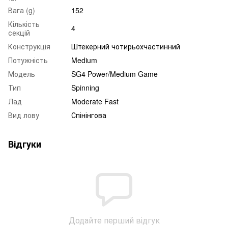
Вага (g)
152
Кількість
4
секцій
Конструкція
Штекерний чотирьохчастинний
Потужність
Medium
Модель
SG4 Power/Medium Game
Тип
Spinning
Лад
Moderate Fast
Вид лову
Спінінгова
Відгуки
Додайте перший відгук