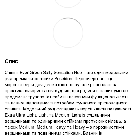
Опис
Спінінг Ever Green Salty Sensation Neo – ще один модельний
ряд преміальної лінійки Poseidon. Першочергово - це
морська серія для делікатного лову, але різнопланова
практика використання вудлищ цієї родини в наших умовах
продемонструвала їх неабиякі показники функціональності
та повної відповідності потребам сучасного прісноводного
спінінга. Модельний ряд складають версії класів потужності
Extra Ultra Light, Light та Medium Light із суцільними
вершинками та одинарними стійками пропускних кілець, а
також Medium, Medium Heavy та Heavy – з порожнистими
вершинками та подвійними стійками. Бланки із