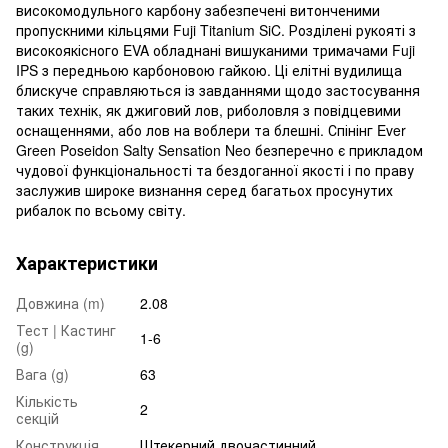
високомодульного карбону забезпечені витонченими
пропускними кільцями Fuji Titanium SiC. Розділені рукояті з
високоякісного EVA обладнані вишуканими тримачами Fuji
IPS з передньою карбоновою гайкою. Ці елітні вудилища
блискуче справляються із завданнями щодо застосування
таких технік, як джиговий лов, риболовля з повідцевими
оснащеннями, або лов на воблери та блешні. Спінінг Ever
Green Poseidon Salty Sensation Neo безперечно є прикладом
чудової функціональності та бездоганної якості і по праву
заслужив широке визнання серед багатьох просунутих
рибалок по всьому світу.
Характеристики
Довжина (m)
2.08
Тест | Кастинг
1-6
(g)
Вага (g)
63
Кількість
2
секцій
Конструкція
Штекерний двочастинний