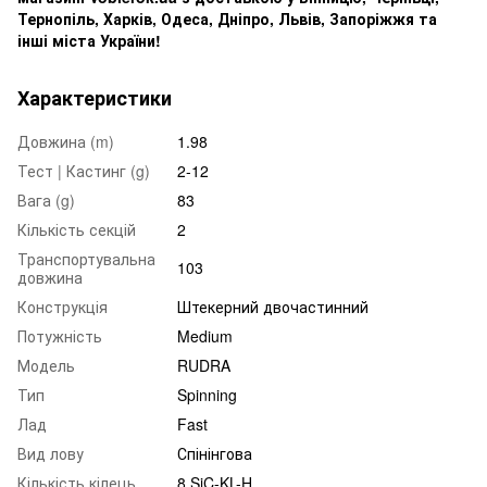
Тернопіль, Харків, Одеса, Дніпро, Львів, Запоріжжя та
інші міста України!
Характеристики
Довжина (m)
1.98
Тест | Кастинг (g)
2-12
Вага (g)
83
Кількість секцій
2
Транспортувальна
103
довжина
Конструкція
Штекерний двочастинний
Потужність
Medium
Модель
RUDRA
Тип
Spinning
Лад
Fast
Вид лову
Спінінгова
Кількість кілець
8 SiC-KL-H