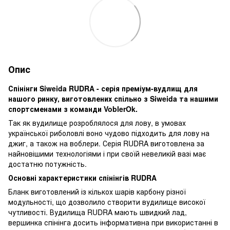
Опис
Спінінги Siweida RUDRA - серія преміум-вудлищ для
нашого ринку, виготовлених спільно з Siweida та нашими
спортсменами з команди VoblerOk.
Так як вудилище розроблялося для лову, в умовах
української риболовлі воно чудово підходить для лову на
джиг, а також на воблери. Серія RUDRA виготовлена ​​за
найновішими технологіями і при своїй невеликій вазі має
достатню потужність.
Основні характеристики спінінгів RUDRA
Бланк виготовлений із кількох шарів карбону різної
модульності, що дозволило створити вудилище високої
чутливості. Вудилища RUDRA мають швидкий лад,
вершинка спінінга досить інформативна при використанні в