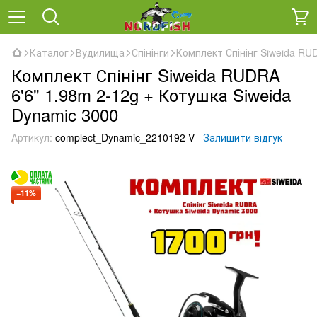
Каталог
Вудилища
Спінінги
Комплект Спінінг Siweida RU
Комплект Спінінг Siweida RUDRA
6'6" 1.98m 2-12g + Котушка Siweida
Dynamic 3000
Артикул:
complect_Dynamic_2210192-V
Залишити відгук
−11%