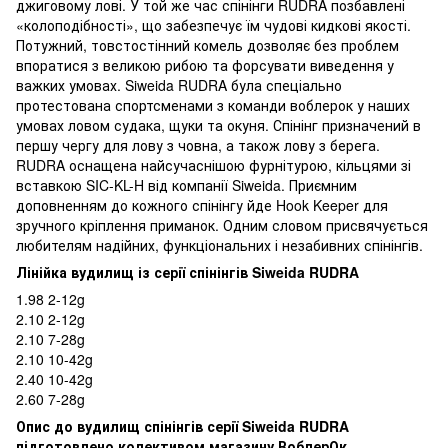
джиговому лові. У той же час спінінги RUDRA позбавлені
«колоподібності», що забезпечує їм чудові кидкові якості.
Потужний, товстостінний комель дозволяє без проблем
впоратися з великою рибою та форсувати виведення у
важких умовах. Siweida RUDRA була спеціально
протестована спортсменами з команди воблерок у наших
умовах ловом судака, щуки та окуня. Спінінг призначений в
першу чергу для лову з човна, а також лову з берега.
RUDRA оснащена найсучаснішою фурнітурою, кільцями зі
вставкою SIC-KL-H від компанії Siweida. Приємним
доповненням до кожного спінінгу йде Hook Keeper для
зручного кріплення приманок. Одним словом присвячується
любителям надійних, функціональних і незабивних спінінгів.
Лінійка вудилищ із серії спінінгів Siweida RUDRA
1.98 2-12g
2.10 2-12g
2.10 7-28g
2.10 10-42g
2.40 10-42g
2.60 7-28g
Опис до вудилищ спінінгів серії Siweida RUDRA
підготовлено колективом магазину ВоблерОк.