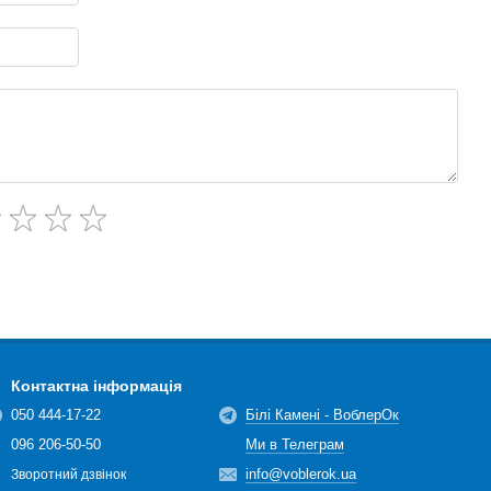
Контактна інформація
050 444-17-22
Білі Камені - ВоблерОк
096 206-50-50
Ми в Телеграм
info@voblerok.ua
Зворотний дзвінок