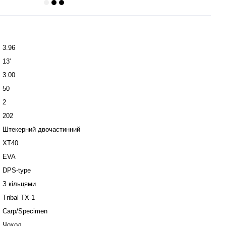
3.96
13'
3.00
50
2
202
Штекерний двочастинний
XT40
EVA
DPS-type
З кільцями
Tribal TX-1
Carp/Specimen
Чохол