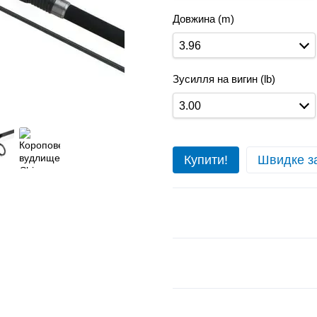
Довжина (m)
3.96
Зусилля на вигин (lb)
3.00
Купити!
Швидке з