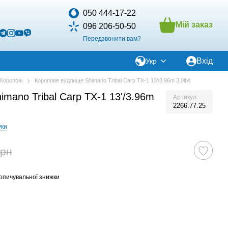
050 444-17-22
Мій заказ
096 206-50-50
Передзвонити вам?
Вхід
Укр
Коропові
Коропове вудлище Shimano Tribal Carp TX-1 13'/3.96m 3.0lbs
mano Tribal Carp TX-1 13'/3.96m
Артикул
2266.77.25
уки
грн
опичувальної знижки