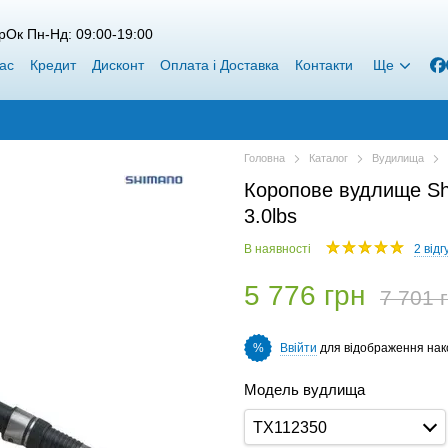
рОк Пн-Нд: 09:00-19:00
ас
Кредит
Дисконт
Оплата і Доставка
Контакти
Ще
Головна
Каталог
Вудилища
Коропове вудлище Shi
3.0lbs
В наявності
2 відг
5 776 грн
7 701 
Ввійти
для відображення нак
%
Модель вудлища
TX112350