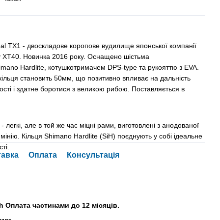
al TX1 - двоскладове коропове вудилище японської компанії
ну XT40. Новинка 2016 року. Оснащено шістьма
imano Hardlite, котушкотримачем DPS-type та рукояттю з EVA.
кільця становить 50мм, що позитивно впливає на дальність
якості і здатне боротися з великою рибою. Поставляється в
 - легкі, але в той же час міцні рами, виготовлені з анодованої
юмінію. Кільця Shimano Hardlite (SiH) поєднують у собі ідеальне
ті.
тавка
Оплата
Консультація
h Оплата частинами до 12 місяців.