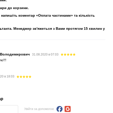
ами.
вари до корзини.
напишіть коментар «Оплата частинами» та кількість
льтанта. Менеджер зв'яжеться з Вами протягом 15 хвилин у
 Володимирович
31.08.2020 в 07:03
ю!!!
20 в 18:03
ар
Увійти за допомогою