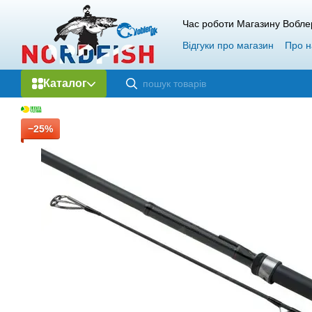
Перейти до основного контенту
Час роботи Магазину Вобле
Відгуки про магазин
Про н
Каталог
−25%