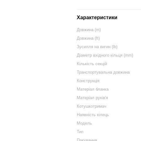
Характеристики
Довжина (m)
Довжина (ft)
Зусилля на вигин (lb)
Діаметр вхідного кільця (mm)
Кількість секцій
Транспортувальна довжина
Конструкція
Матеріал бланка
Матеріал руків'я
Котушкотримач
Наявність кілець
Модель
Тип
Пакування