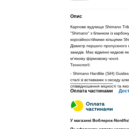
Опис
Карпове вудлище Shimano Trib
"Shimano" з бланком із карбо
корозійностійкими кільцями Sh
Діаметр першого пропускного 
закидів. Має відмінні кидкові 
м'якому фірмовому чохлі.
Технології:
- Shimano Hardlite (SiH) Guides
сталі зі вставками з оксиду ал
співвідношення міцності та якос
Оплата частинами
Дос
У магазині Воблерок-Nordfis