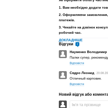
Як оформити оплату частин
1. Вам необхідно додати то
2. Оформляючи замовлення, 
платежів.
3. Чекайте на дзвінок консу
робочий час.
ДОКЛАДНІШЕ
Відгуки
2
Науменко Володимир
Палки супер, рекоменду
Відповісти
Сядро Леонид
20.08.20
Отличный карповик.
Відповісти
Новий відгук або комент