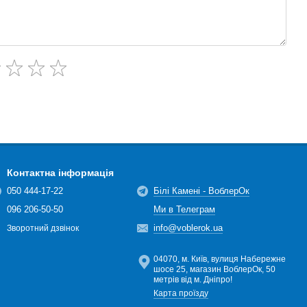
Контактна інформація
050 444-17-22
Білі Камені - ВоблерОк
096 206-50-50
Ми в Телеграм
info@voblerok.ua
Зворотний дзвінок
04070, м. Київ, вулиця Набережне
шосе 25, магазин ВоблерОк, 50
метрів від м. Дніпро!
Карта проїзду