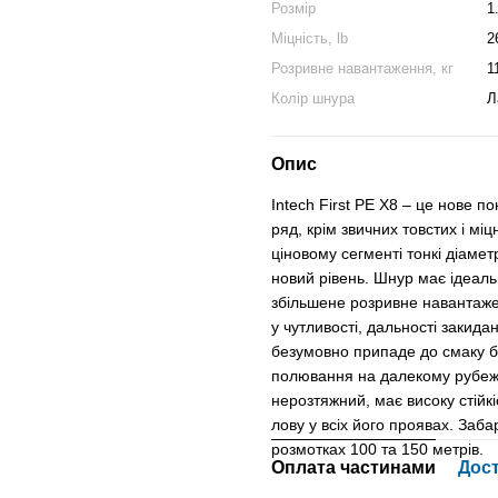
Розмір
1
Міцність, lb
2
Розривне навантаження, кг
1
Колір шнура
Л
Опис
Intech First PE X8 – це нове 
ряд, крім звичних товстих і мі
ціновому сегменті тонкі діаме
новий рівень. Шнур має ідеаль
збільшене розривне навантажен
у чутливості, дальності закида
безумовно припаде до смаку б
полювання на далекому рубеж
нерозтяжний, має високу стійкі
лову у всіх його проявах. Заба
розмотках 100 та 150 метрів.
Оплата частинами
Дос