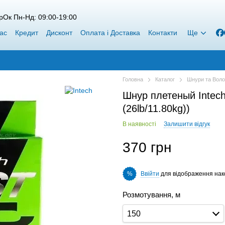
рОк Пн-Нд: 09:00-19:00
ас
Кредит
Дисконт
Оплата і Доставка
Контакти
Ще
Головна
Каталог
Шнури та Воло
Шнур плетеный Intech 
(26lb/11.80kg))
В наявності
Залишити відгук
370 грн
Ввійти
для відображення нак
%
Розмотування, м
150