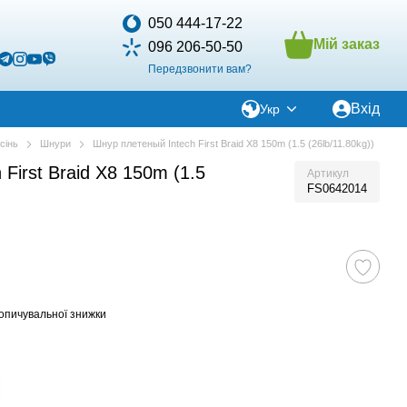
050 444-17-22
Мій заказ
096 206-50-50
Передзвонити вам?
Вхід
Укр
сінь
Шнури
Шнур плетеный Intech First Braid X8 150m (1.5 (26lb/11.80kg))
First Braid X8 150m (1.5
Артикул
FS0642014
опичувальної знижки