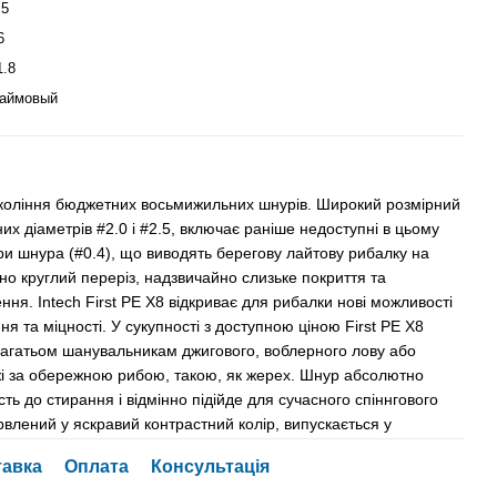
.5
6
1.8
аймовый
покоління бюджетних восьмижильних шнурів. Широкий розмірний
цних діаметрів #2.0 і #2.5, включає раніше недоступні в цьому
три шнура (#0.4), що виводять берегову лайтову рибалку на
но круглий переріз, надзвичайно слизьке покриття та
ня. Intech First PE X8 відкриває для рибалки нові можливості
ння та міцності. У сукупності з доступною ціною First PE X8
агатьом шанувальникам джигового, воблерного лову або
і за обережною рибою, такою, як жерех. Шнур абсолютно
сть до стирання і відмінно підійде для сучасного спіннгового
рвлений у яскравий контрастний колір, випускається у
тавка
Оплата
Консультація