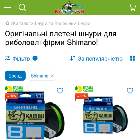
Каталог
Шнури та Волосінь
Шнури
Оригінальні плетені шнури для
риболовлі фірми Shimano!
Фільтр
За популярністю
1
Бренд
Shimano
−18%
−11%