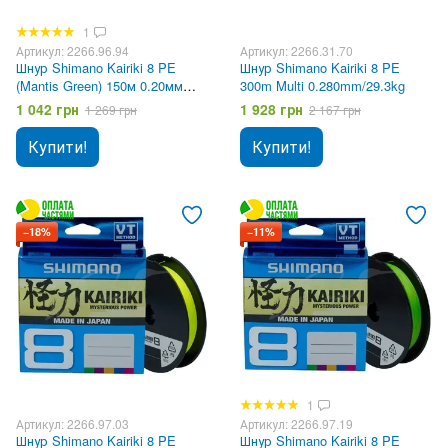
1
Артикул: 2266.96.94
Артикул: 2266.31.70
Шнур Shimano Kairiki 8 PE
Шнур Shimano Kairiki 8 PE
(Mantis Green) 150м 0.20мм
300m Multi 0.280mm/29.3kg
17.1kg
1 042 грн
1 928 грн
1 269 грн
2 167 грн
Купити!
Купити!
−18%
−11%
1
Артикул: 2266.97.03
Артикул: 2266.97.19
Шнур Shimano Kairiki 8 PE
Шнур Shimano Kairiki 8 PE