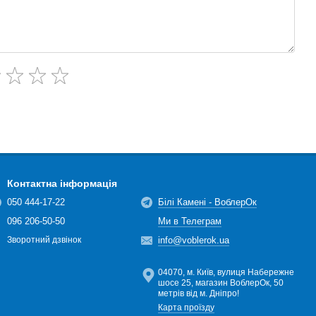
Контактна інформація
050 444-17-22
Білі Камені - ВоблерОк
096 206-50-50
Ми в Телеграм
info@voblerok.ua
Зворотний дзвінок
04070, м. Київ, вулиця Набережне
шосе 25, магазин ВоблерОк, 50
метрів від м. Дніпро!
Карта проїзду