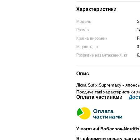
Характеристики
Модель
S
Розмір
1
Країна виробник
F
Міцність, lb
3
Розривне навантаження, кг
6
Опис
Ліска Sufix Supremacy - японс
Поєднує такі характеристики як 
Оплата частинами
Дос
У магазині Воблерок-Nordfis
Як оформити оплату частин