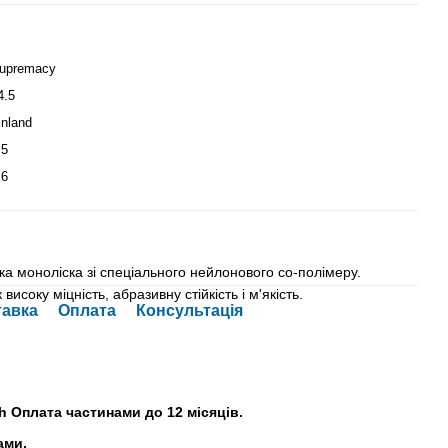
upremacy
4.5
inland
.5
.6
ька моноліска зі спеціального нейлонового со-полімеру.
високу міцність, абразивну стійкість і м'якість.
тавка
Оплата
Консультація
h Оплата частинами до 12 місяців.
ами.