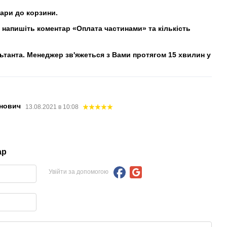
вари до корзини.
напишіть коментар «Оплата частинами» та кількість
льтанта. Менеджер зв'яжеться з Вами протягом 15 хвилин у
анович
13.08.2021 в 10:08
ар
Увійти за допомогою