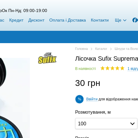
рОк Пн-Нд: 09:00-19:00
ас
Кредит
Дисконт
Оплата і Доставка
Контакти
Ще
Головна
Каталог
Шнури та Воло
Лісочка Sufix Supre
В наявності
1 відг
30 грн
Ввійти
для відображення нак
%
Розмотування, м
100