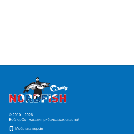
© 2010—2026
ВоблерОк - магазин рибальських снастей
Мобільна версія