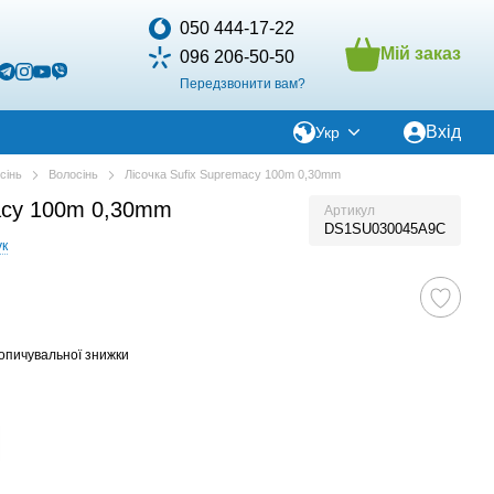
050 444-17-22
Мій заказ
096 206-50-50
Передзвонити вам?
Вхід
Укр
сінь
Волосінь
Лісочка Sufix Supremacy 100m 0,30mm
macy 100m 0,30mm
Артикул
DS1SU030045A9C
ук
опичувальної знижки