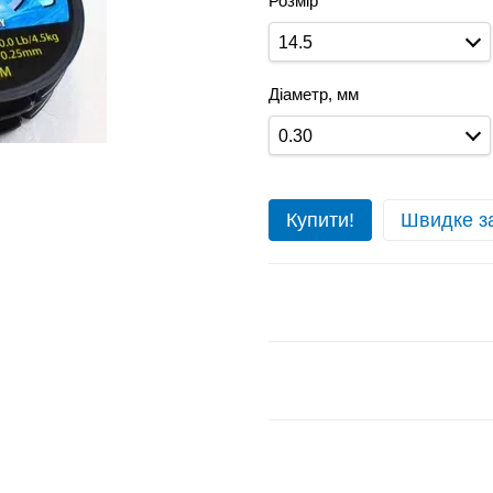
Розмір
14.5
Діаметр, мм
0.30
Купити!
Швидке з