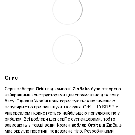
Опис
Серія воблерів
Orbit
від компанії
ZipBaits
була створена
найкращими конструкторами цілеспрямовано для лову
басу. Однак в Україні вони користуються величезною
популярністю при лові щуки та окуня. Orbit 110 SP-SR є
універсалом і користується найбільшою популярністю у
рибалок. Всі воблери цієї серії є суспендерами, тобто
зависають у товщі води. Кожен
воблер Orbit
від ZipBaits
має округле перетин, подовжене тіло. Розробниками