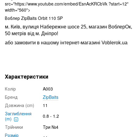
src="https://www.youtube.com/embed/EsnAcKRCbVk ?start=12"
width="560">
Воблер ZipBaits Orbit 110 SP
м. Київ, вулиця Набережне шосе 25, магазин ВоблерОк,
50 метрів від м. Дніпро!
або замовити в нашому інтернет-магазині Voblerok.ua
Характеристики
Колір
A003
Бренд
ZipBaits
Довжина (cm)
11
Заглиблення
0.8 - 1.2
(m)
Трійники
Три №4
Розмір