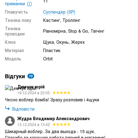
11
приманки
Плавучість
Суспендер (SP)
Техніка лову
Кастинг, Троллінг
Техніка
Рівномірна, Stop & Go, Твічінг
проводки
Клює
Щука, Окунь, Жерех
Матеріал
Пластик
Модель
Orbit
Відгуки
10
Демчук юрій
19.12.2024 в 22:05
Чесно воблер бомба! Зразу розловив і 4щуки
Відповісти
Жудра Владимир Александрович
13.12.2024 в 13:42
Шикарный воблер. За два выхода - 15 щук.
Спасибо за хорошую работу парней в магазине!