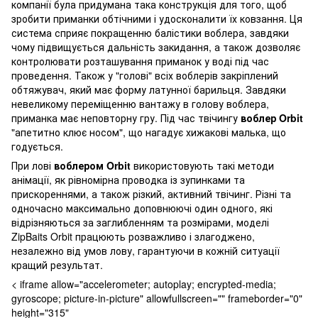
компанії була придумана така конструкція для того, щоб
зробити приманки обтічними і удосконалити їх ковзання. Ця
система сприяє покращенню балістики воблера, завдяки
чому підвищується дальність закидання, а також дозволяє
контролювати розташування приманок у воді під час
проведення. Також у "голові" всіх воблерів закріплений
обтяжувач, який має форму латунної барильця. Завдяки
невеликому переміщенню вантажу в голову воблера,
приманка має неповторну гру. Під час твічингу
воблер Orbit
"апетитно клює носом", що нагадує хижакові малька, що
годується.
При лові
воблером Orbit
використовують такі методи
анімації, як рівномірна проводка із зупинками та
прискореннями, а також різкий, активний твічинг. Різні та
одночасно максимально доповнюючі один одного, які
відрізняються за заглибленням та розмірами, моделі
ZipBaits Orbit працюють розважливо і злагоджено,
незалежно від умов лову, гарантуючи в кожній ситуації
кращий результат.
< iframe allow="accelerometer; autoplay; encrypted-media;
gyroscope; picture-in-picture" allowfullscreen="" frameborder="0"
height="315"