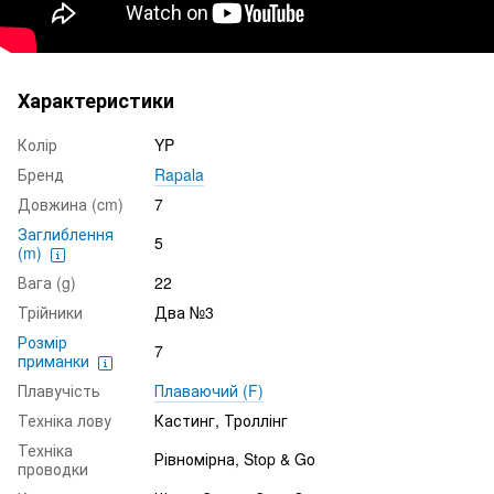
Характеристики
Колір
YP
Бренд
Rapala
Довжина (cm)
7
Заглиблення
5
(m)
Вага (g)
22
Трійники
Два №3
Розмір
7
приманки
Плавучість
Плаваючий (F)
Техніка лову
Кастинг, Троллінг
Техніка
Рівномірна, Stop & Go
проводки