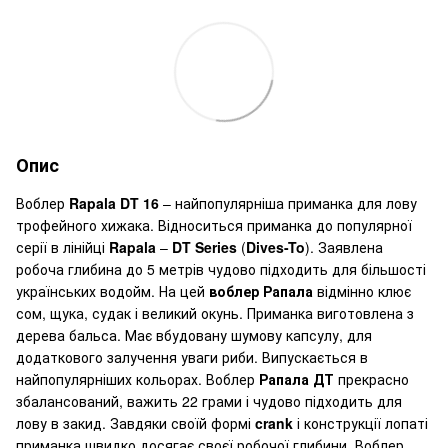
Опис
Воблер
Rapala DT 16
–
найпопулярніша приманка для лову
трофейного хижака. Відноситься приманка до популярної
серії в лінійці
Rapala
–
DT Series
(
Dives-To
). Заявлена
робоча глибина до 5 метрів чудово підходить для більшості
українських водойм. На цей
воблер Рапала
відмінно клює
сом, щука, судак і великий окунь. Приманка виготовлена з
дерева бальса. Має вбудовану шумову капсулу, для
додаткового залучення уваги риби. Випускається в
найпопулярніших кольорах. Воблер
Рапала ДТ
прекрасно
збалансований, важить 22 грами і чудово підходить для
лову в закид. Завдяки своїй формі
crank
і конструкції лопаті
приманка швидко досягає своєї робочої глибини. Воблер