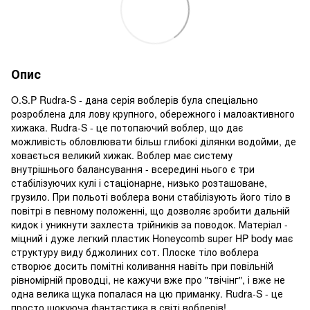
Опис
O.S.P Rudra-S - дана серія воблерів була спеціально
розроблена для лову крупного, обережного і малоактивного
хижака. Rudra-S - це потопаючий воблер, що дає
можливість обловлювати більш глибокі ділянки водойми, де
ховається великий хижак. Воблер має систему
внутрішнього балансування - всередині нього є три
стабілізуючих кулі і стаціонарне, низько розташоване,
грузило. При польоті воблера вони стабілізують його тіло в
повітрі в певному положенні, що дозволяє зробити дальній
кидок і уникнути захлеста трійників за поводок. Матеріал -
міцний і дуже легкий пластик Honeycomb super HP body має
структуру виду бджолиних сот. Плоске тіло воблера
створює досить помітні коливання навіть при повільній
рівномірній проводці, не кажучи вже про "твічінг", і вже не
одна велика щука попалася на цю приманку. Rudra-S - це
просто шокуюча фантастика в світі воблерів!