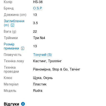
Колір
HS-38
Бренд
O.S.P.
Довжина (cm)
13
Заглиблення
3.5
(m)
Вага (g)
22
Трійники
Три №4
Розмір
13
приманки
Плавучість
Тонучий (S)
Техніка лову
Кастинг, Троллінг
Техніка
Рівномірна, Stop & Go, Твічінг
проводки
Клює
Щука, Окунь
Матеріал
Пластик
Модель
Rudra
Відгуки
2