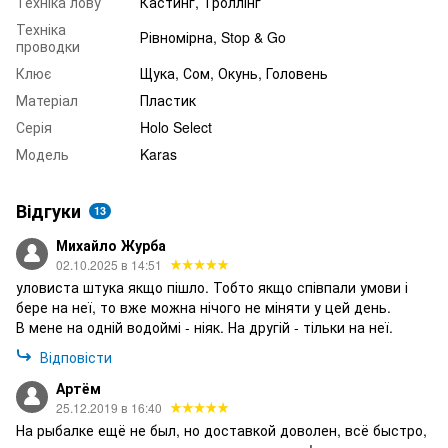
Техніка лову
Кастинг, Троллінг
Техніка
Рівномірна, Stop & Go
проводки
Клює
Щука, Сом, Окунь, Головень
Матеріал
Пластик
Серія
Holo Select
Модель
Karas
Відгуки
13
Михайло Журба
02.10.2025 в 14:51
уловиста штука якщо пішло. Тобто якщо співпали умови і
бере на неї, то вже можна нічого не міняти у цей день.
В мене на одній водоймі - ніяк. На другій - тільки на неї.
Відповісти
Артём
25.12.2019 в 16:40
На рыбалке ещё не был, но доставкой доволен, всё быстро,