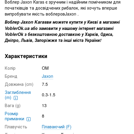
Воблер Jaxon Karas
є зручним і надійним помічником для
початківців та досвідчених рибалок, які хочуть вперше
випробувати якість
воблеров
Jaxon
.
Воблер Jaxon Karas
ви можете купити у Києві в магазині
VoblerOk.ua або замовити у нашому інтернет магазині
VoblerOk з безкоштовною доставкою у Харків, Одеса,
Дніпро, Львів, Запоріжжя та інші міста України!
Характеристики
Колір
OM
Бренд
Jaxon
Довжина (cm)
7.5
Заглиблення
0.3-1.5
(m)
Вага (g)
13
Розмір
8
приманки
Плавучість
Плаваючий (F)