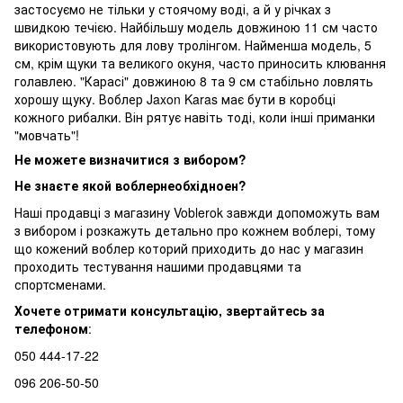
застосуємо не тільки у стоячому воді, а й у річках з
швидкою течією. Найбільшу модель довжиною 11 см часто
використовують для лову тролінгом. Найменша модель, 5
см, крім щуки та великого окуня, часто приносить клювання
голавлею. "Карасі" довжиною 8 та 9 см стабільно ловлять
хорошу щуку. Воблер Jaxon Karas має бути в коробці
кожного рибалки. Він рятує навіть тоді, коли інші приманки
"мовчать"!
Не можете визначитися з вибором?
Не знаєте як
ой воблер
необхідно
е
н?
Наші продавці з магазину Voblerok завжди допоможуть вам
з вибором і розкажуть детально про кожне
м
воблері
, тому
що кожен
ий
воблер
кото
рий
приходить до нас у магазин
проходить тестування нашими продавцями та
спортсменами.
Хочете отримати консультацію, звертайтесь за
телефоном
:
050 444-17-22
096 206-50-50