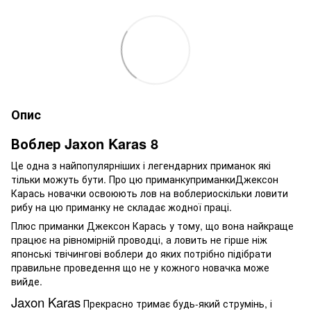
Опис
Воблер Jaxon Karas 8
Це одна з найпопулярніших і легендарних приманок які
тільки можуть бути. Про цю приманку
приманки
Джексон
Карась новачки освоюють лов на воблери
оскільки ловити
рибу на цю приманку не складає жодної праці
.
Плюс приманки
Джексон Карась
у тому, що вона найкраще
працює на рівномірній проводці, а ловить не гірше ніж
японські твічингові воблери до яких потрібно підібрати
правильне проведення що не у кожного новачка може
вийде.
Jaxon Karas
Прекрасно тримає будь-який струмінь, і