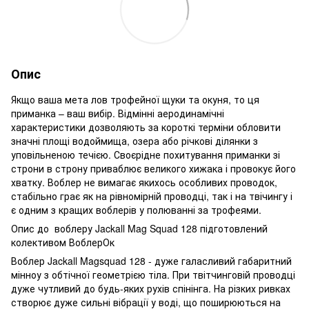
Опис
Якщо ваша мета лов трофейної щуки та окуня, то ця
приманка – ваш вибір. Відмінні аеродинамічні
характеристики дозволяють за короткі терміни обловити
значні площі водоймища, озера або річкові ділянки з
уповільненою течією. Своєрідне похитування приманки зі
строни в строну приваблює великого хижака і провокує його
хватку. Воблер не вимагає якихось особливих проводок,
стабільно грає як на рівномірній проводці, так і на твічингу і
є одним з кращих воблерів у полюванні за трофеями.
Опис до воблеру Jackall Mag Squad 128 підготовлений
колективом ВоблерОк
Воблер Jackall Magsquad 128 - дуже галасливий габаритний
мінноу з обтічної геометрією тіла. При твітчинговій проводці
дуже чутливий до будь-яких рухів спінінга. На різких ривках
створює дуже сильні вібрації у воді, що поширюються на