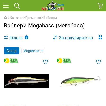
Каталог
Приманки
Воблери
Воблери Megabass (мегабасс)
Фільтр
За популярністю
1
Бренд
Megabass