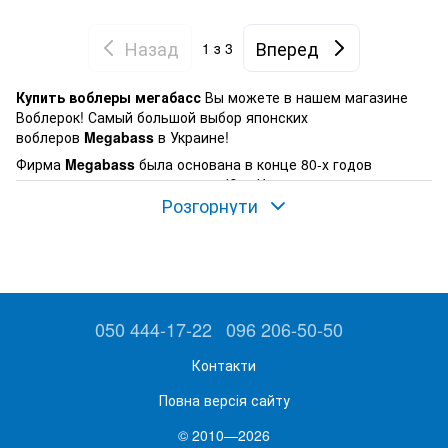
Назад
Вперед
1
з 3
Купить воблеры мегабасс
Вы можете в нашем магазине
Воблерок! Самый большой выбор японских
воблеров
Megabass
в Украине!
Фирма
Megabass
была основана в конце 80-х годов
молодым человеком по имени Юки Ито, на момент
Розгорнути
основания фирмы ему было всего 20 лет. С тех пор фирма
завоевала лидирующие позиции среди фирм-
производителей товаров для рыбалки.
050 444-17-22
096 206-50-50
Контакти
Повна версія сайту
© 2010—2026