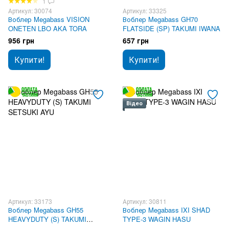
1
Артикул: 30074
Артикул: 33325
Воблер Megabass VISION
Воблер Megabass GH70
ONETEN LBO AKA TORA
FLATSIDE (SP) TAKUMI IWANA
956 грн
657 грн
Купити!
Купити!
Відео
Артикул: 33173
Артикул: 30811
Воблер Megabass GH55
Воблер Megabass IXI SHAD
HEAVYDUTY (S) TAKUMI
TYPE-3 WAGIN HASU
SETSUKI AYU