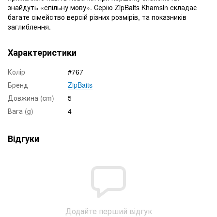
знайдуть «спільну мову». Серію ZipBaits Khamsin складає
багате сімейство версій різних розмірів, та показників
заглиблення.
Характеристики
Колір
#767
Бренд
ZipBaits
Довжина (cm)
5
Вага (g)
4
Відгуки
Додайте перший відгук