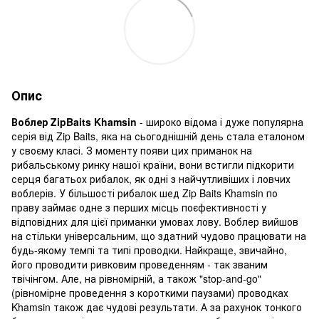
Опис
Воблер ZipBaits Khamsin
- широко відома і дуже популярна
серія від Zip Baits, яка на сьогоднішній день стала еталоном
у своєму класі. З моменту появи цих приманок на
рибальському ринку нашої країни, вони встигли підкорити
серця багатьох рибалок, як одні з найчутливіших і ловчих
воблерів. У більшості рибалок шед Zip Baits Khamsin по
праву займає одне з перших місць поєфективності у
відповідних для цієї приманки умовах лову. Воблер вийшов
на стільки універсальним, що здатний чудово працювати на
будь-якому темпі та типі проводки. Найкраще, звичайно,
його проводити ривковим проведенням - так званим
твічінгом. Але, на рівномірній, а також "stop-and-go"
(рівномірне проведення з короткими паузами) проводках
Khamsin також дає чудові результати. А за рахунок тонкого