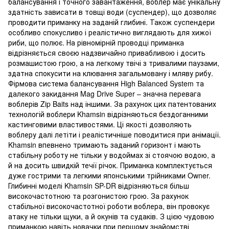
балансування і точного завантаження, воблер має унікальну
здатність зависати в товщі води (суспендер), що дозволяє
проводити приманку на заданій глибині. Також суспендери
особливо спокусливо і реалістично виглядають для хижої
риби, що полює. На рівномірній проводці приманка
відрізняється своєю надзвичайно привабливою і досить
розмашистою грою, а на легкому твічі з тривалими паузами,
здатна спокусити на клювання загальмовану і мляву рибу.
Фірмова система балансування High Balanced System та
далекого закидання Mag Drive Super – значна перевага
воблерів Zip Baits над іншими. За рахунок цих патентованих
технологій воблери Khamsin відрізняються бездоганними
кастинговими властивостями. Ці якості дозволяють
воблеру далі летіти і реалістичніше поводитися при анімації.
Khamsin впевнено тримають заданий горизонт і мають
стабільну роботу не тільки у водоймах зі стоячою водою, а
й на досить швидкій течії річок. Приманка комплектується
дуже гострими та легкими японськими трійниками Owner.
Глибинні моделі Khamsin SP-DR відрізняються більш
високочастотною та розгонистою грою. За рахунок
стабільної високочастотної роботи воблера, він провокує
атаку не тільки щуки, а й окунів та судаків. З цією чудовою
приманкою навіть новачки при першому знайомстві