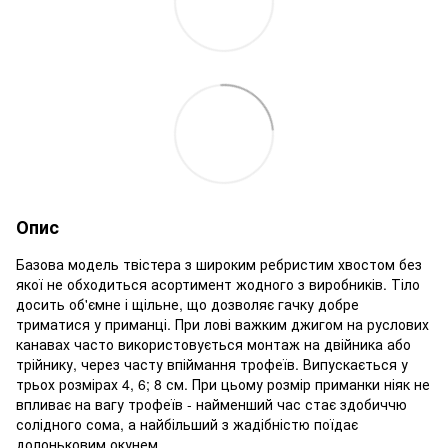
Опис
Базова модель твістера з широким ребристим хвостом без
якої не обходиться асортимент жодного з виробників. Тіло
досить об'ємне і щільне, що дозволяє гачку добре
триматися у приманці. При лові важким джигом на руслових
канавах часто використовується монтаж на двійника або
трійнику, через часту впіймання трофеїв. Випускається у
трьох розмірах 4, 6; 8 см. При цьому розмір приманки ніяк не
впливає на вагу трофеїв - найменший час стає здобиччю
солідного сома, а найбільший з жадібністю поїдає
долоньковим окунем.