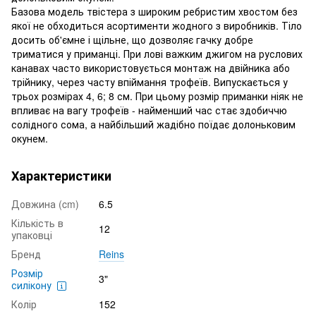
Базова модель твістера з широким ребристим хвостом без
якої не обходиться асортименти жодного з виробників. Тіло
досить об'ємне і щільне, що дозволяє гачку добре
триматися у приманці. При лові важким джигом на руслових
канавах часто використовується монтаж на двійника або
трійнику, через часту впіймання трофеїв. Випускається у
трьох розмірах 4, 6; 8 см. При цьому розмір приманки ніяк не
впливає на вагу трофеїв - найменший час стає здобиччю
солідного сома, а найбільший жадібно поїдає долоньковим
окунем.
Характеристики
Довжина (cm)
6.5
Кількість в
12
упаковці
Бренд
Reins
Розмір
3"
силікону
Колір
152