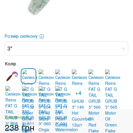
Розмір силікону
3"
Колір
+4
В наявності
238 грн