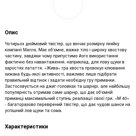
Опис
Чотирьох дюймовий твістер, що вінчає розмірну лінійку
компанії Manns. Має об'ємне, важке тіло і широку хвостову
частину, завдяки чому припустимо його використання
фактично без навантаження. наприклад, для лову щуки в
заростях латаття. «Жива» гра хвоста провокує клювання
хижака будь-якої активності, важливо лише підібрати
правильний відтінок і задати необхідну гру приманки.
Застосовується на джиг-головках та шарнірі, але найбільшу
популярність отримав саме шарнір, що дає об'ємній
приманці максимальний ступінь реалізації своєї гри. «М 40»
- багаторазово перевірений твістер, що дає чудові шанси на
успішний лов щуки та сома.
Характеристики