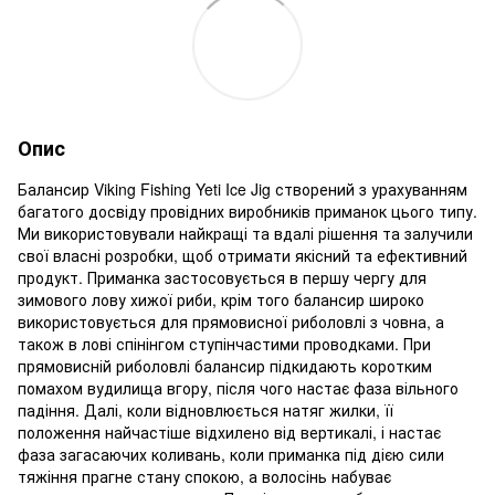
Опис
Балансир Viking Fishing Yeti Ice Jig створений з урахуванням
багатого досвіду провідних виробників приманок цього типу.
Ми використовували найкращі та вдалі рішення та залучили
свої власні розробки, щоб отримати якісний та ефективний
продукт. Приманка застосовується в першу чергу для
зимового лову хижої риби, крім того балансир широко
використовується для прямовисної риболовлі з човна, а
також в лові спінінгом ступінчастими проводками. При
прямовисній риболовлі балансир підкидають коротким
помахом вудилища вгору, після чого настає фаза вільного
падіння. Далі, коли відновлюється натяг жилки, її
положення найчастіше відхилено від вертикалі, і настає
фаза загасаючих коливань, коли приманка під дією сили
тяжіння прагне стану спокою, а волосінь набуває