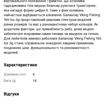
вертикального положення. Примітно, що особлива
гідродинаміка тіла змушує блансир рухатися траєкторією,
яка нагадує форму цифри 8. Саме у фазі коливань
найчастіше відбуваються клювання. Балансир Viking Fishing
Yeti Ice Jig представлений широким спектром моделей
різних розмірів та мас у різноманітному наборі кольорів. Як
додаткові фактори, що приваблюють рибу, деякі моделі
забезпечені яскравими намистинами чи мішурою на гачках.
Для любителів зимової риболовлі балансир Viking Fishing Yeti
Ice Jig стане справжньою знахідкою завдяки приємному
поєднанню ціни, функціональності та різноманітності
моделей.
Характеристики
Довжина (cm)
6
Вага (g)
16
Відгуки