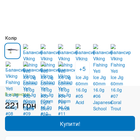
Колір
+5
В наявності
221 грн
Купити!