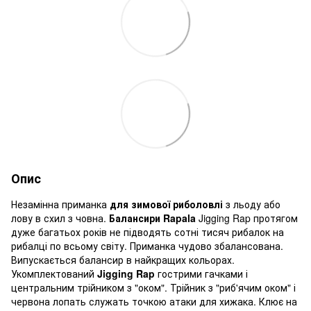
Опис
Незамінна приманка
для зимової риболовлі
з льоду або
лову в схил з човна.
Балансири Rapala
Jigging Rap протягом
дуже багатьох років не підводять сотні тисяч рибалок на
рибалці по всьому світу. Приманка чудово збалансована.
Випускається балансир в найкращих кольорах.
Укомплектований
Jigging Rap
гострими гачками і
центральним трійником з "оком". Трійник з "риб'ячим оком" і
червона лопать служать точкою атаки для хижака. Клює на