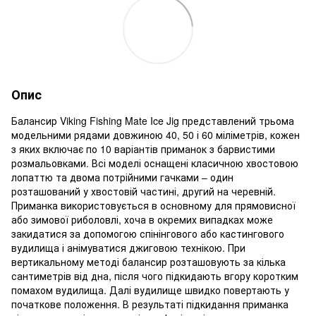
Опис
Балансир Viking Fishing Mate Ice Jig представлений трьома
модельними рядами довжиною 40, 50 і 60 міліметрів, кожен
з яких включає по 10 варіантів приманок з барвистими
розмальовками. Всі моделі оснащені класичною хвостовою
лопаттю та двома потрійними гачками – один
розташований у хвостовій частині, другий на черевній.
Приманка використовується в основному для прямовисної
або зимової риболовлі, хоча в окремих випадках може
закидатися за допомогою спінінгового або кастингового
вудилища і анімуватися джиговою технікою. При
вертикальному методі балансир розташовують за кілька
сантиметрів від дна, після чого підкидають вгору коротким
помахом вудилища. Далі вудилище швидко повертають у
початкове положення. В результаті підкидання приманка