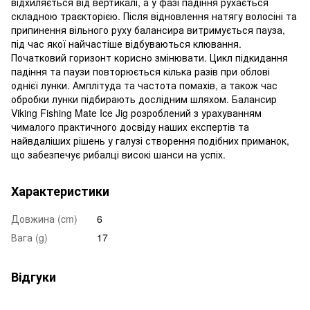
відхиляється від вертикалі, а у фазі падіння рухається
складною траєкторією. Після відновлення натягу волосіні та
припинення вільного руху балансира витримується пауза,
під час якої найчастіше відбуваються клювання.
Початковий горизонт корисно змінювати. Цикл підкидання
падіння та паузи повторюється кілька разів при облові
однієї лунки. Амплітуда та частота помахів, а також час
обробки лунки підбирають дослідним шляхом. Балансир
Viking Fishing Mate Ice Jig розроблений з урахуванням
чималого практичного досвіду наших експертів та
найвдаліших рішень у галузі створення подібних приманок,
що забезпечує рибалці високі шанси на успіх.
Характеристики
Довжина (cm)
6
Вага (g)
17
Відгуки