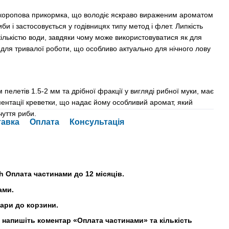
а коропова прикормка, що володіє яскраво вираженим ароматом
и і застосовується у годівницях типу метод і флет. Липкість
ількістю води, завдяки чому може використовуватися як для
і для тривалої роботи, що особливо актуально для нічного лову
м пелетів 1.5-2 мм та дрібної фракції у вигляді рибної муки, має
ентації креветки, що надає йому особливий аромат, який
чуття риби.
тавка
Оплата
Консультація
h Оплата частинами до 12 місяців.
ами.
вари до корзини.
напишіть коментар «Оплата частинами» та кількість