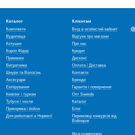
Каталог
Клієнтам
Комплекти
Вхід в особистий кабінет
Вудилища
Відгуки про магазин
Котушки
Про нас
Короп Фідер
Кредит
Приманки
Дисконт
Витратники
Оплата і Доставка
Шнури та Волосінь
Контакти
Аксесуари
Бренди
Екіпірування
Гарантія і повернення
Кемпінг і туризм
Опт Siweida
Тубуси і чохли
Каталог
Прикормка і бойли
Блог
Для риболовлі в Норвегії
Переможці конкурсів від
Воблерок
Ми в соцмережах