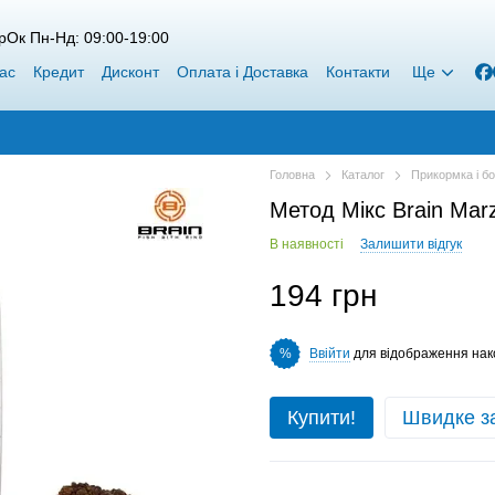
рОк Пн-Нд: 09:00-19:00
ас
Кредит
Дисконт
Оплата і Доставка
Контакти
Ще
Головна
Каталог
Прикормка і б
Метод Мікс Brain Mar
В наявності
Залишити відгук
194 грн
Ввійти
для відображення нак
%
Купити!
Швидке з