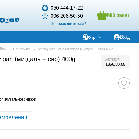
050 444-17-22
Мій заказ
096 206-50-50
Передзвонити вам?
Вхід
Укр
ойли
Прикормка
Метод Мікс Brain Marzipan (мигдаль + сир) 400g
zipan (мигдаль + сир) 400g
Артикул
1858.80.55
опичувальної знижки
амовлення