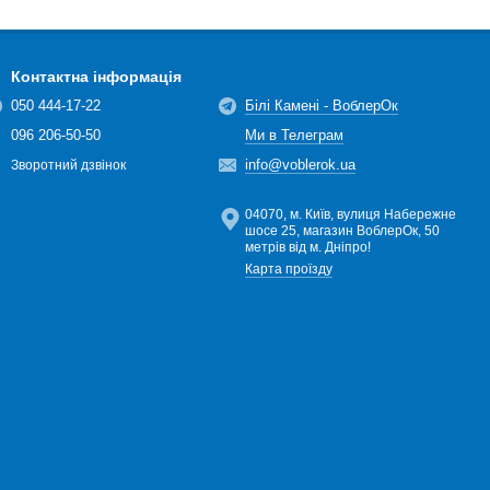
Контактна інформація
050 444-17-22
Білі Камені - ВоблерОк
096 206-50-50
Ми в Телеграм
info@voblerok.ua
Зворотний дзвінок
04070, м. Київ, вулиця Набережне
шосе 25, магазин ВоблерОк, 50
метрів від м. Дніпро!
Карта проїзду