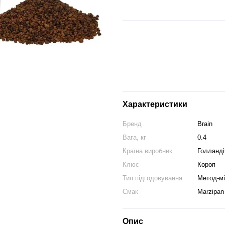
Характеристики
Бренд
Brain
Вага, кг
0.4
Країна виробник
Голланді
Клює
Короп
Тип підгодовування
Метод-мі
Смак
Marzipan
Опис