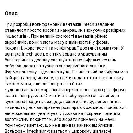
Опис
При розробці вольфрамових вантажів Intech завдання
ставилося просто:зробити найкращий з існуючих розбірних
"ушастиків». При великій схожості вантажів різних
виробників, вони мають масу відмінностей у формі,
покритті, жорсткості та конфігурації дротяної арматури. У
вантажі Intech все це оптимізовано з урахуванням
багаторічного досвіду експлуатації вольфраму, сотень
рибалок, десятків турнірів зі спортивного спінінгу.
Форма вантажу – ідеальна куля. Тільки такий вольфрам має
найкращу аеродинаміку, він летить далі і точніше вантажу
такої ж маси, але сплюснутого з боків.
Чудово підібрана жорсткість нержавіючого дроту та форма
паза в тілі грузила. Стигати в скобу вушко гачка легко, в
кулю вона входить без додаткового стиску, легко і чітко.
Наявність двох забарвлень розширює можливості рибалки –
він може акцентувати увагу хижака на яскравій голівці із
золотистим покриттям, або зібрати приманку на менш
помітному вантажі, що не відкидає зайвих відблисків.
Вольфрам Intech випускається у широкому діапазоні