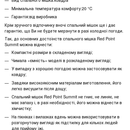
Вид спального мішка:ковдра
Мінімальна температура комфорту:20 °C
Гарантія:від виробника
Крім зручного відпочинку вночі спальний мішок ще і дає
гарантію, що Ви не будете мерзнути в разі холодної погоди.
Так, до основних достоїнств спального мішка Red Point
Summit можна віднести:
Компактні розміри в складеному вигляді;
Чимала «ємність» моделі в розкладеному вигляді;
У випадку з хорошою погодою можна застосовувати як
ковдру;
Завдяки високоякісним матеріалам виготовлення, його
легко висушити після дощу;
Спальний мішок Red Point Summit не гниє, не линяє, не
має запаху і, в разі необхідності, його можна віднести в
хімчистку;
На пікніках і вилазках вдень ​​можна використовувати в
розгорнутому вигляді як підстилку для кількох людей
для прийому їжі.