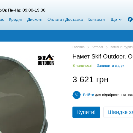
рОк Пн-Нд: 09:00-19:00
ас
Кредит
Дисконт
Оплата і Доставка
Контакти
Ще
Головна
Каталог
Кемпінг і тури
Намет Skif Outdoor. O
В наявності
Залишити відгук
3 621 грн
Ввійти
для відображення нак
%
Купити!
Швидке з