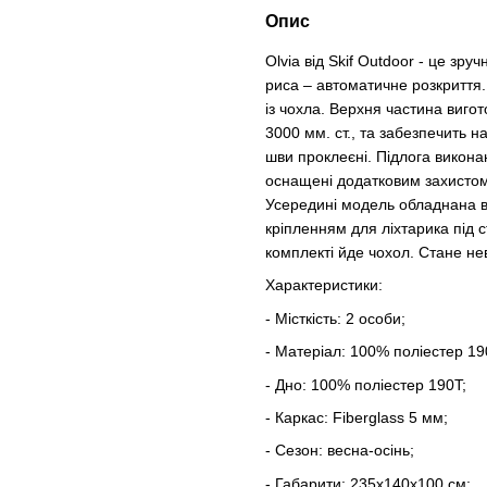
Опис
Olvia від Skif Outdoor - це зр
риса – автоматичне розкриття.
із чохла. Верхня частина вигот
3000 мм. ст., та забезпечить на
шви проклеєні. Підлога виконан
оснащені додатковим захистом 
Усередині модель обладнана в
кріпленням для ліхтарика під 
комплекті йде чохол. Стане не
Характеристики:
- Місткість: 2 особи;
- Матеріал: 100% поліестер 190
- Дно: 100% поліестер 190T;
- Каркас: Fiberglass 5 мм;
- Сезон: весна-осінь;
- Габарити: 235х140х100 см;