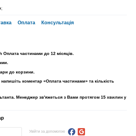
м;
тавка
Оплата
Консультація
h Оплата частинами до 12 місяців.
ами.
вари до корзини.
напишіть коментар «Оплата частинами» та кількість
льтанта. Менеджер зв'яжеться з Вами протягом 15 хвилин у
ар
Увійти за допомогою