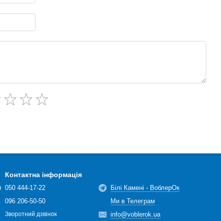
Контактна інформація
050 444-17-22
Білі Камені - ВоблерОк
096 206-50-50
Ми в Телеграм
info@voblerok.ua
Зворотний дзвінок