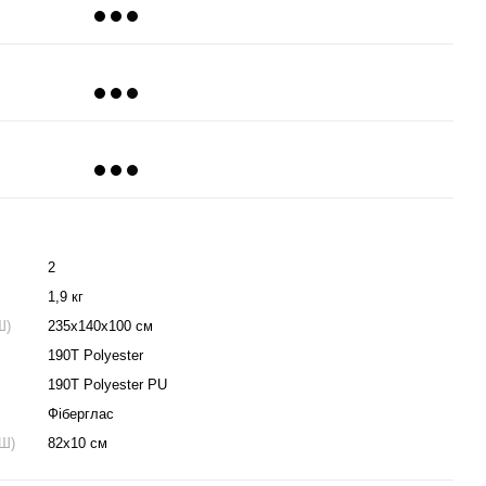
2
1,9 кг
Ш)
235х140х100 см
190T Polyester
190T Polyester PU
Фіберглас
хШ)
82x10 см