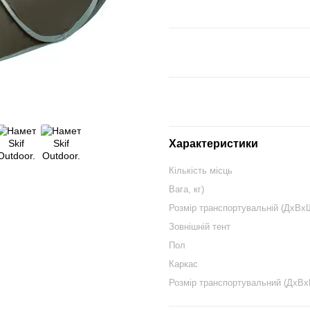
Характеристики
Кількість місць
Вага, кг)
Розмір транспортувальній (ДхВх
Зовнішній тент
Пол
Каркас
Розмір транспортувальний (ДхВ