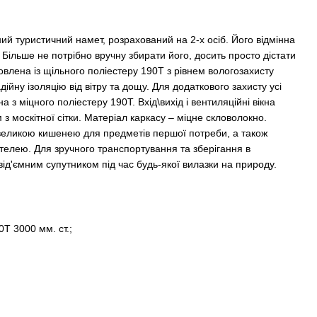
учний туристичний намет, розрахований на 2-х осіб. Його відмінна
 Більше не потрібно вручну збирати його, досить просто дістати
овлена ​​із щільного поліестеру 190T з рівнем вологозахисту
дійну ізоляцію від вітру та дощу. Для додаткового захисту усі
а з міцного поліестеру 190T. Вхід\вихід і вентиляційні вікна
з москітної сітки. Матеріал каркасу – міцне скловолокно.
еликою кишенею для предметів першої потреби, а також
стелею. Для зручного транспортування та зберігання в
від'ємним супутником під час будь-якої вилазки на природу.
T 3000 мм. ст.;