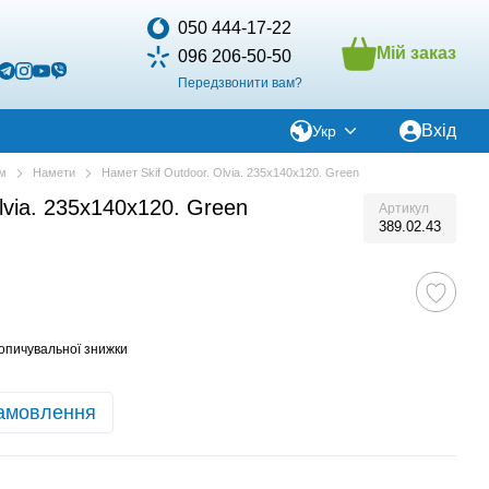
050 444-17-22
Мій заказ
096 206-50-50
Передзвонити вам?
Вхід
Укр
зм
Намети
Намет Skif Outdoor. Olvia. 235x140x120. Green
lvia. 235x140x120. Green
Артикул
389.02.43
опичувальної знижки
амовлення