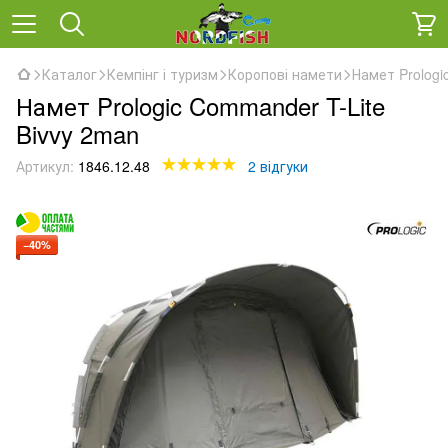
Каталог
Кемпінг і туризм
Коропові намети
Намет Prologi
Намет Prologic Commander T-Lite
Bivvy 2man
Артикул:
1846.12.48
2 відгуки
−40%