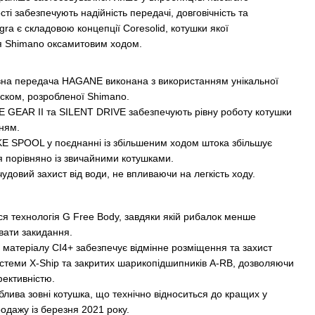
ті забезпечують надійність передачі, довговічність та
gra є складовою концепції Coresolid, котушки якої
я Shimano оксамитовим ходом.
овна передача HAGANE виконана з використанням унікальної
иском, розробленої Shimano.
GEAR II та SILENT DRIVE забезпечують рівну роботу котушки
ням.
 SPOOL у поєднанні із збільшеним ходом штока збільшує
ня порівняно із звичайними котушками.
удовий захист від води, не впливаючи на легкість ходу.
ься технологія G Free Body, завдяки якій рибалок менше
вати закидання.
з матеріалу CI4+ забезпечує відмінне розміщення та захист
стеми X-Ship та закритих шарикопідшипників A-RB, дозволяючи
ективністю.
блива зовні котушка, що технічно відноситься до кращих у
родажу із березня 2021 року.