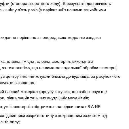
уфти (стопора зворотного ходу). В результаті довговічність
льш ніж у п'ять разів (у порівнянні з нашими звичайними
кидання порівняно з попередньою моделлю завдяки
ка, плавна і міцна головна шестерня, виконана з
 за технологією, що не вимагає подальшої обробки шестерні;
сув центру тяжіння котушки ближче до вудлища, за рахунок чого
онувати закидання;
ий і легкий матеріал корпусу котушки, що забезпечує ще
ри, підшипників та інших внутрішніх механізмів;
потужні шестерні з підтримкою на підшипниках S A-RB.
опідшипники закритого типу з покращеним захистом від
лі та пилу;