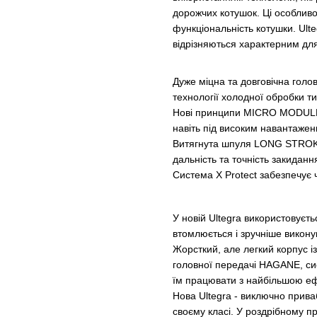
дорожчих котушок. Ці особливос
функціональність котушки. Ulte
відрізняються характерним дл
Дуже міцна та довговічна гол
технології холодної обробки т
Нові принципи MICRO MODULE 
навіть під високим навантажен
Витягнута шпуля LONG STROKE
дальність та точність закидан
Система X Protect забезпечує ч
У новій Ultegra використовуєт
втомлюється і зручніше викону
Жорсткий, але легкий корпус і
головної передачі HAGANE, си
їм працювати з найбільшою еф
Нова Ultegra - виключно прива
своєму класі. У роздрібному п