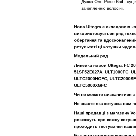
Дужка One-Piece Bail - суц
зачепленню волосіні.
Нова Ultegra є складовою ко
використовується ряд технол
обертання та вдосконалений з
результаті ці котушки чудо
Модельний ряд
Линейка новой Ultegra FC 20
51SF52E027A, ULT1000FC, U
ULTC2000HGFC, ULTC2000SF
ULTC5000XGFC
Чи не можете визначитися 
Не знаєте яка котушка вам п
Наші продавці з магазину V
розкажуть про кожну котушку
проходить тестування наши
Бажаєте отримати консульт