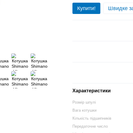
Купити!
Швидке з
Характеристики
Розмір шпулі
Вага котушки
Кількість підшипників
Передаточне число