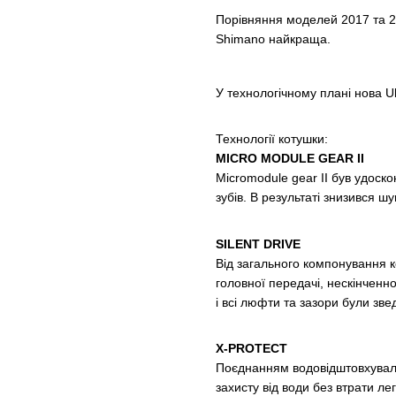
Порівняння моделей 2017 та 20
Shimano найкраща.
У технологічному плані нова U
Технології котушки:
MICRO MODULE GEAR II
Micromodule gear II був удос
зубів. В результаті знизився ш
SILENT DRIVE
Від загального компонування к
головної передачі, нескінченно
і всі люфти та зазори були зве
X-PROTECT
Поєднанням водовідштовхуваль
захисту від води без втрати ле