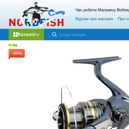
Перейти до основного контенту
Час роботи Магазину Вобле
Відгуки про магазин
Про н
Каталог
−25%