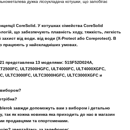
ільнометалева дужка лісоукладача котушки, що запобігає
нцепції CoreSolid. У котушках сімейства CoreSolid
огій, що забезпечують плавність ходу, тяжкість, легкість
ахист від води. від води (X-Protect або Coreprotect). В
во працюють у найскладніших умовах.
21 представлена ​​13 моделями: 51SF52D024A,
LT2500FC, ULT2500HGFC, ULT4000FC, ULT4000XGFC,
C, ULTC3000FC, ULTC3000HGFC, ULTC3000XGFC и
з вибором?
отрібна?
oblerok завжди допоможуть вам з вибором і детально
, так як кожна новинка яка приходить до нас в магазин
ми продавцями та спортсменами.
ацію? звертайтесь за телефоном: