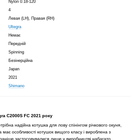
Nylon 0.18-120
4
Левая (LH), Правая (RH)
Ultegra
Немає
Передній
Spinning
Безінерційна
Japan
2021
Shimano
ra C2000S FC 2021 року
трібна надійна котушка для лову спінінгом річкового окуня,
 має особливості котушок вищого класу і вироблена з
 раніше застосовувалися лише у виробництві набагато