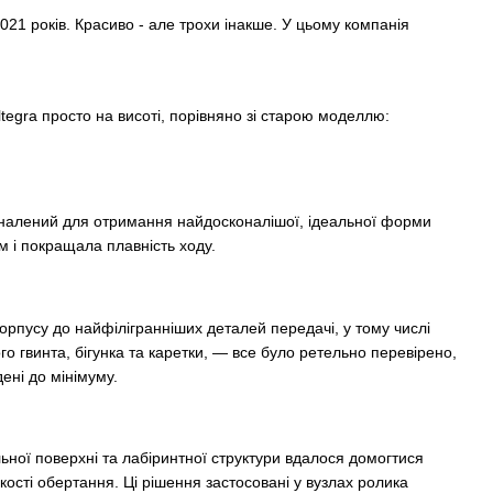
21 років. Красиво - але трохи інакше. У цьому компанія
ltegra просто на висоті, порівняно зі старою моделлю:
коналений для отримання найдосконалішої, ідеальної форми
ум і покращала плавність ходу.
орпусу до найфілігранніших деталей передачі, у тому числі
го гвинта, бігунка та каретки, — все було ретельно перевірено,
дені до мінімуму.
ної поверхні та лабіринтної структури вдалося домогтися
гкості обертання. Ці рішення застосовані у вузлах ролика