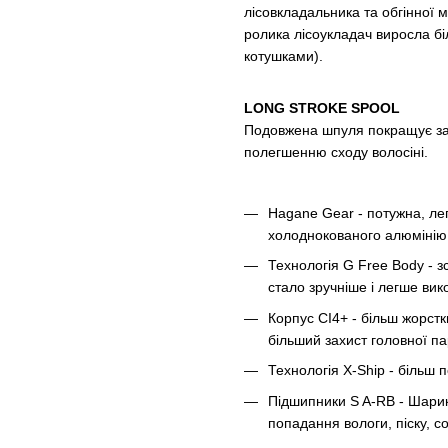
лісовкладальника та обгінної м
ролика лісоукладач виросла бі
котушками).
LONG STROKE SPOOL
Подовжена шпуля покращує за
полегшенню сходу волосіні.
Hagane Gear - потужна, лег
холоднокованого алюмінію,
Технологія G Free Body - з
стало зручніше і легше вик
Корпус CI4+ - більш жорстк
більший захист головної па
Технологія X-Ship - більш 
Підшипники S A-RB - Шарик
попадання вологи, піску, со