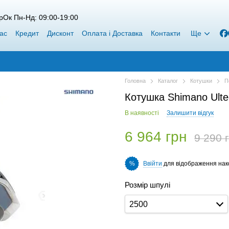
рОк Пн-Нд: 09:00-19:00
ас
Кредит
Дисконт
Оплата і Доставка
Контакти
Ще
Головна
Каталог
Котушки
П
Котушка Shimano Ult
В наявності
Залишити відгук
6 964 грн
9 290 
Ввійти
для відображення нак
%
Розмір шпулі
2500