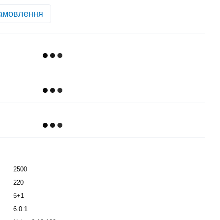
амовлення
2500
220
5+1
6.0:1