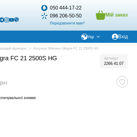
050 444-17-22
Мій заказ
096 206-50-50
Передзвонити вам?
Вхід
Укр
ередній фрикціон
Котушка Shimano Ultegra FC 21 2500S HG
egra FC 21 2500S HG
Артикул
2266.41.07
грн
опичувальної знижки