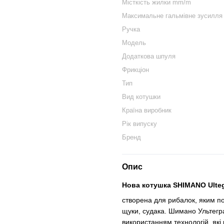
Місткість жилки mm/m
Максимальне гальмівне зусилля
Ручка
Модель
Додаткова шпуля
Фрикціон
Тип
Вид котушки
Країна виробник
Рік випуску
Бренд
Опис
Нова котушка SHIMANO Ulteg
створена для рибалок, яким по
щуки, судака. Шимано Ультегра
використанням технологій, які