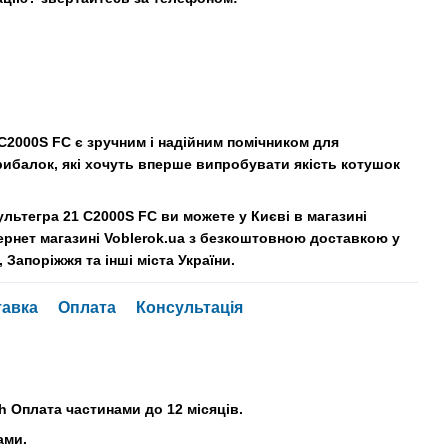
C2000S FC є зручним і надійним помічником для
рибалок, які хочуть вперше випробувати якість котушок
льтегра 21 C2000S FC ви можете у Києві в магазині
ернет магазині Voblerok.ua з безкоштовною доставкою у
, Запоріжжя та інші міста України.
тавка
Оплата
Консультація
h Оплата частинами до 12 місяців.
ами.