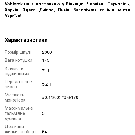
Voblerok.ua з доставкою у Вінницю, Чернівці, Тернопіль,
Харків, Одеса, Дніпро, Львів, Запоріжжя та інші міста
України!
Характеристики
Розмір шпулі
2000
Вага котушки
145
Кількість
7+1
підшипників
Передаточне
5.2:1
число
Місткість
#0.4/200; #0.6/170
монолісок
Максимальне
гальмівне
5
зусилля
Довжина
жилки за оберт
64