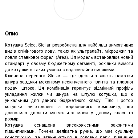
Опис
Котушка Select Stellar розроблена для найбільш вимогливих
видів спінінгового лову, таких як ультралайт, мікроджиг та
ловля ставкової форелі (Area). Ця модель встановлює новий
стандарт у своєму бюджетному сегменті, оскільки вимоги
до котушки в таких умовах є надзвичайно високими.
Ключова перевага Stellar — це ідеальна якість намотки
шнура завдяки механізму нескінченного гвинта та плавної
подачі штока. Ця комбінація гарантує відмінний профіль
укладання жилки чи шнура на шпулю котушки, що є
унікальним для даного бюджетного класу. Тіло і ротор
котушки виготовлені з карбонового композиту, що
дозволило досягти мінімальної маси у даному класі та
розмірі.
Котушка оснащена високоякісними закритими
підшипниками. Точена делікатна ручка, що має суцільну
конструкцію, та вгвинчується в головну пару, підвищує