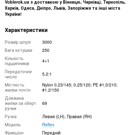
Voblerok.ua з доставкою у Вінницю, Чернівці, Тернопіль,
Харків, Одеса, Дніпро, Львів, Запоріжжя та інші міста
України!
Характеристики
Розмір шпулі
3000
Вага котушки
250
Кількість
4+1
підшипників
Передаточне
5.2:1
число
Місткість
Nylon 0.23/145; 0.25/120; PE #1.0/210;
жилки mm/m
#1.2/150
Довжина
жилки за оберт
69
ручки
Ручка
Левая (LH), Правая (RH)
Модель
Reflex
Фрикціон
Передній