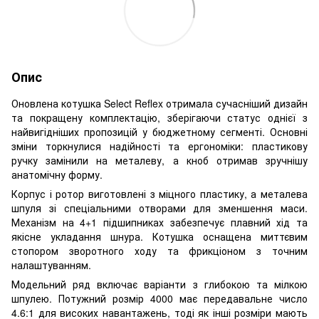
Опис
Оновлена котушка Select Reflex отримала сучасніший дизайн
та покращену комплектацію, зберігаючи статус однієї з
найвигідніших пропозицій у бюджетному сегменті. Основні
зміни торкнулися надійності та ергономіки: пластикову
ручку замінили на металеву, а кноб отримав зручнішу
анатомічну форму.
Корпус і ротор виготовлені з міцного пластику, а металева
шпуля зі спеціальними отворами для зменшення маси.
Механізм на 4+1 підшипниках забезпечує плавний хід та
якісне укладання шнура. Котушка оснащена миттєвим
стопором зворотного ходу та фрикціоном з точним
налаштуванням.
Модельний ряд включає варіанти з глибокою та мілкою
шпулею. Потужний розмір 4000 має передавальне число
4.6:1 для високих навантажень, тоді як інші розміри мають