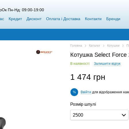
рОк Пн-Нд: 09:00-19:00
ас
Кредит
Дисконт
Оплата і Доставка
Контакти
Бренди
пт Siweida
Каталог
Блог
Переможці конкурсів від Воблерок
Головна
Каталог
Котушки
П
Котушка Select Force
В наявності
Залишити відгук
1 474 грн
Ввійти
для відображення нак
%
Розмір шпулі
2500