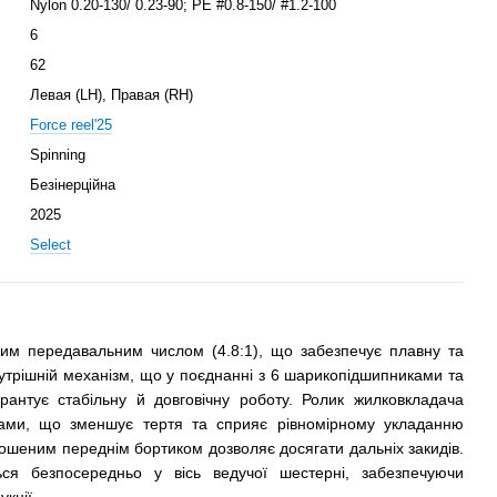
Nylon 0.20-130/ 0.23-90; PE #0.8-150/ #1.2-100
6
62
Левая (LH), Правая (RH)
Force reel'25
Spinning
Безінерційна
2025
Select
ним передавальним числом (4.8:1), що забезпечує плавну та
нутрішній механізм, що у поєднанні з 6 шарикопідшипниками та
антує стабільну й довговічну роботу. Ролик жилковкладача
ами, що зменшує тертя та сприяє рівномірному укладанню
кошеним переднім бортиком дозволяє досягати дальніх закидів.
ься безпосередньо у вісь ведучої шестерні, забезпечуючи