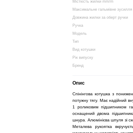
Місткість жилки mm/m
Максимальне гальмівне зусилля
Довжина жилки за оберт ручки
Ручка
Модель
Тип
Вид котушки
Рік випуску
Бренд
Опис
Спінінгова котушка з пониже
потужну тягу. Має надійний в
1 роликовим підшипником гар
оснащений двома підшипник
шнура. Алюмінієва шпуля зі с
Металева рукоятка вкручуєт