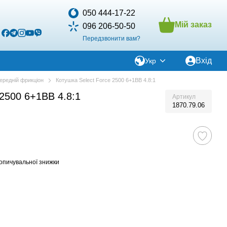
050 444-17-22
Мій заказ
096 206-50-50
Передзвонити вам?
Вхід
Укр
ередній фрикціон
Котушка Select Force 2500 6+1BB 4.8:1
 2500 6+1BB 4.8:1
Артикул
1870.79.06
опичувальної знижки