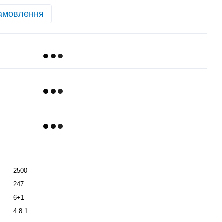
амовлення
2500
247
6+1
4.8:1