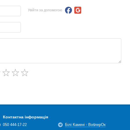
Увійти за допомогою
Контактна інформація
050 444-17-22
Білі Камені - ВоблерОк