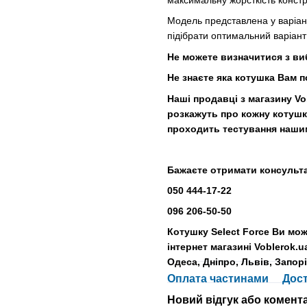
максимальну жорсткість констру
Модель представлена у варіан
підібрати оптимальний варіант 
Н
е можете визначитися з в
Не знаєте яка котушка
В
ам п
Наші продавці з магазину V
розкажуть про кожну котушку
проходить тестування наши
Бажаєте отримати консульт
050 444-17-22
096 206-50-50
Котушку Select Force Ви мож
інтернет магазині Voblerok.u
Одеса, Дніпро, Львів, Запорі
Оплата частинами
Дос
Новий відгук або комент