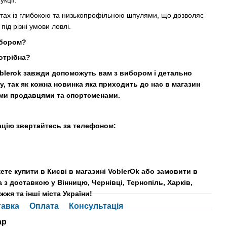
кції.
тах із глибокою та низькопрофільною шпулями, що дозволяє
під різні умови ловлі.
ибором?
отрібна?
oblerok завжди допоможуть вам з вибором і детально
, так як кожна новинка яка приходить до нас в магазин
ми продавцями та спортсменами.
ацію звертайтесь за телефоном:
ете купити в Києві в магазині VoblerOk або замовити в
a з доставкою у Вінницю, Чернівці, Тернопіль, Харків,
жжя та інші міста України!
тавка
Оплата
Консультація
ар