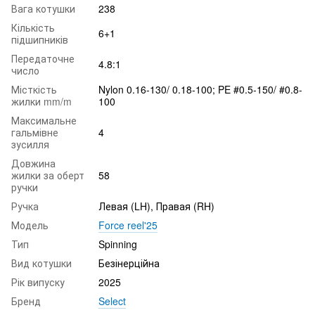
Вага котушки
238
Кількість
6+1
підшипників
Передаточне
4.8:1
число
Місткість
Nylon 0.16-130/ 0.18-100; PE #0.5-150/ #0.8-
жилки mm/m
100
Максимальне
гальмівне
4
зусилля
Довжина
жилки за оберт
58
ручки
Ручка
Левая (LH), Правая (RH)
Модель
Force reel'25
Тип
Spinning
Вид котушки
Безінерційна
Рік випуску
2025
Бренд
Select