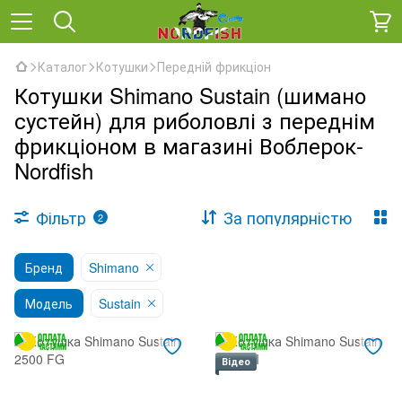
Каталог
Котушки
Передній фрикціон
Котушки Shimano Sustain (шимано
сустейн) для риболовлі з переднім
фрикціоном в магазині Воблерок-
Nordfish
Фільтр
За популярністю
2
Бренд
Shimano
Модель
Sustain
Відео