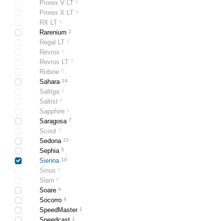
Prorex V LT
0
Prorex X LT
0
RX LT
0
Rarenium
2
Regal LT
0
Revros
0
Revros LT
0
Rubine
0
Sahara
24
Saltiga
0
Saltist
0
Sapphire
0
Saragosa
7
Scout
0
Sedona
22
Sephia
5
Sienna
10
Sirius
0
Slam
0
Soare
4
Socorro
4
SpeedMaster
1
Speedcast
1