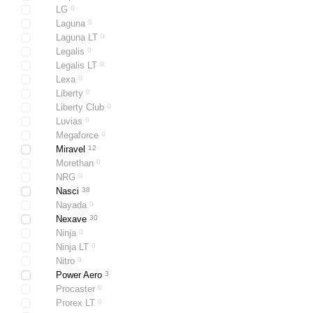
LG
0
Laguna
0
Laguna LT
0
Legalis
0
Legalis LT
0
Lexa
0
Liberty
0
Liberty Club
0
Luvias
0
Megaforce
0
Miravel
12
Morethan
0
NRG
0
Nasci
38
Nayada
0
Nexave
30
Ninja
0
Ninja LT
0
Nitro
0
Power Aero
3
Procaster
0
Prorex LT
0