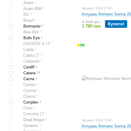
Axent
0
Azaki-30M
0
Артикул: 2266.27.43
Котушка Shimano Sienna 2
BG
0
Beast
0
2 204 грн
Купити!
1 760 грн
Biomaster
2
Blue Bird
0
Bulls Eye
2
CERTATE G LT
0
Caldia
0
Caldia LT
0
Carbonite
0
Cardiff
2
Catana
19
Cazna
2
Certate
0
Ceymar
0
Classic
0
Complex
3
Crest
0
Crossfire LT
0
Dead Ringer
0
Артикул: 2266.71.68
Dynamic
0
Котушка Shimano Sienna 2
0