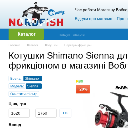
Перейти до основного контенту
Час роботи Магазину Вобле
Відгуки про магазин
Про н
Гарантія і повернення
О
Каталог
Головна
Каталог
Котушки
Передній фрикціон
Котушки Shimano Sienna дл
фрикціоном в магазині Вобл
Бренд:
Shimano
Модель:
Sienna
−20%
Очистити фільтр
Ціна, грн
Від Ціна, грн
До Ціна, грн
ОК
Бренд