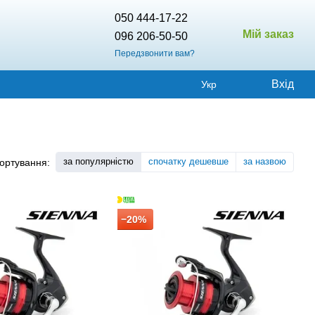
050 444-17-22
Мій заказ
096 206-50-50
Передзвонити вам?
Вхід
Укр
за популярністю
спочатку дешевше
за назвою
ортування:
−20%