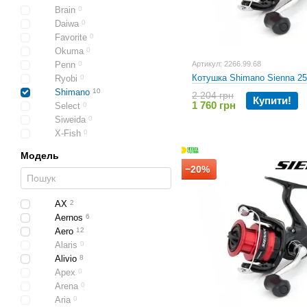
Brain
0
Daiwa
0
Favorite
0
Okuma
0
Penn
0
Артикул: 2266.99.68
Котушка Shimano Sienna 2
Ryobi
0
Shimano
10
2 204 грн
Купити!
1 760 грн
Select
0
Siweida
0
X-Fish
0
Модель
−20%
AX
2
Aernos
6
Aero
12
Alaris
0
Alivio
8
Apex
0
Arena
0
Aria
0