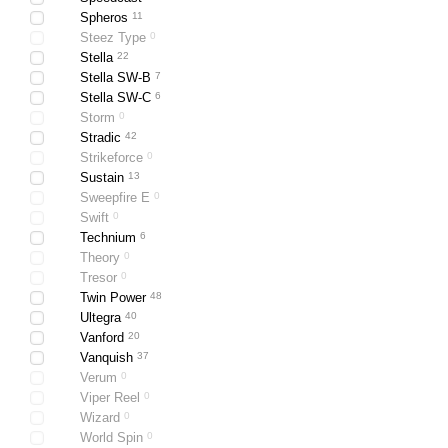
Spheros
11
Steez Type
0
Stella
22
Stella SW-B
7
Stella SW-C
6
Storm
0
Stradic
42
Strikeforce
0
Sustain
13
Sweepfire E
0
Swift
0
Technium
6
Theory
0
Tresor
0
Twin Power
48
Ultegra
40
Vanford
20
Vanquish
37
Verum
0
Viper Reel
0
Wizard
0
World Spin
0