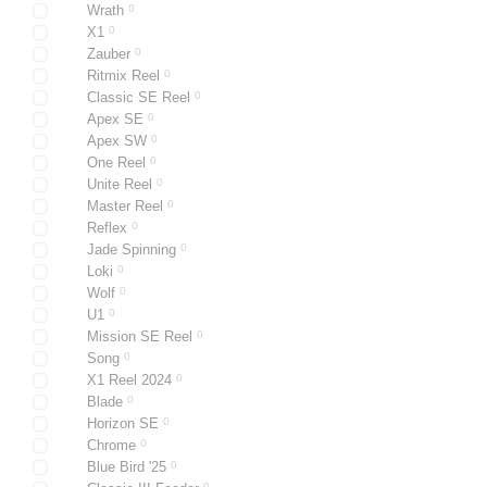
Wrath
0
X1
0
Zauber
0
Ritmix Reel
0
Classic SE Reel
0
Apex SE
0
Apex SW
0
One Reel
0
Unite Reel
0
Master Reel
0
Reflex
0
Jade Spinning
0
Loki
0
Wolf
0
U1
0
Mission SE Reel
0
Song
0
X1 Reel 2024
0
Blade
0
Horizon SE
0
Chrome
0
Blue Bird '25
0
0