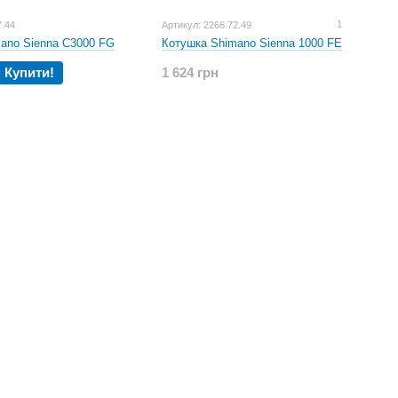
1
7.44
Артикул: 2266.72.49
ano Sienna C3000 FG
Котушка Shimano Sienna 1000 FE
Купити!
1 624 грн