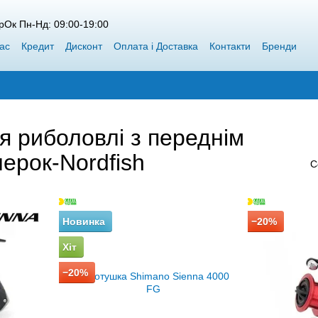
рОк Пн-Нд: 09:00-19:00
ас
Кредит
Дисконт
Оплата і Доставка
Контакти
Бренди
пт Siweida
Каталог
Блог
Переможці конкурсів від Воблерок
я риболовлі з переднім
ерок-Nordfish
С
Новинка
−20%
Хіт
−20%