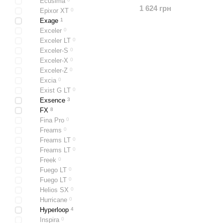
Ecusima
1 624 грн
Epixor XT
0
Exage
1
Exceler
0
Exceler LT
0
Exceler-S
0
Exceler-X
0
Exceler-Z
0
Excia
0
Exist G LT
0
Exsence
3
FX
8
Fina Pro
0
Freams
0
Freams LT
0
Freams LT
0
Freek
0
Fuego LT
0
Fuego LT
0
Helios SX
0
Hurricane
0
Hyperloop
4
Inspira
0