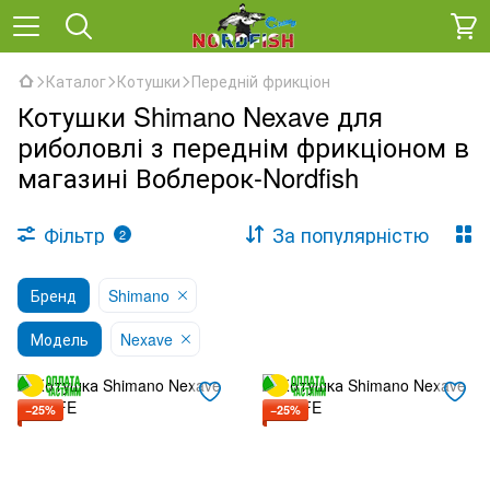
Каталог
Котушки
Передній фрикціон
Котушки Shimano Nexave для
риболовлі з переднім фрикціоном в
магазині Воблерок-Nordfish
Фільтр
За популярністю
2
Бренд
Shimano
Модель
Nexave
−25%
−25%