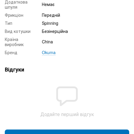
Додаткова
Немає
шпуля
Фрикціон
Передній
Тип
Spinning
Вид котушки
Безінерційна
Країна
China
виробник
Бренд
Okuma
Відгуки
Додайте перший відгук