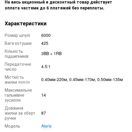
На весь акционный и дисконтный товар действует
оплата частями до 6 платежей без переплаты.
Характеристики
Розмір шпулі
6000
Вага котушки
425
Кількість
3BB + 1RB
підшипників
Передаточне
4.5:1
число
Місткість
0.40мм-220м, 0.45мм-170м, 0.50мм-135м
жилки mm/m
Максимальне
гальмівне
14
зусилля
Довжина
жилки за оберт
87
ручки
Модель
Alaris