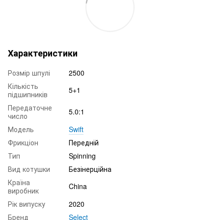
Характеристики
Розмір шпулі
2500
Кількість
5+1
підшипників
Передаточне
5.0:1
число
Модель
Swift
Фрикціон
Передній
Тип
Spinning
Вид котушки
Безінерційна
Країна
China
виробник
Рік випуску
2020
Бренд
Select