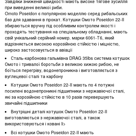
Завдяки зниженій швидкості мають високе тягове зусилля
при виведенні великої риби.
Omoto Poseidon є популярною моделлю серед рибальських
баз для здавання в прокат. Котушки Омото Poseidon 22-II
збираються вручну під особливим контролем якості і
проходять тестування на спеціальному обладнанні, мають
свій унікальний серійний номер. марки 6061-Т6, який
відрізняється високою корозійною стійкістю і міцністю,
широко застосовується в авіації
Сталь-карбонова гальмівна DRAG 35lbs система котушок
Омото і тривалої боротьби з великою хижою рибою, не
боїться перегріву, водонепроникна і виготовляється з
вуглецевої сталі та карбону
Котушки Омото Poseidon 22-II мають по 4 потужні
посилені водонепроникні підшипники з нержавіючої сталі,
які за корозійною стійкістю в 10 разів перевершують
звичайні підшипники
Внутрішні деталі котушок Омото Poseidon 22-II
виготовляються з нержавіючої сталі, а також
використовуються і ковані li>
Всі котушки Омото Poseidon 22-II мають