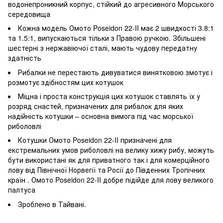
водонепроникний корпус, стійкий до агресивного Морського
середовища
Кожна модель Омото Poseidon 22-II має 2 швидкості 3.8:1
та 1.5:1, випускаються тільки з Правою ручкою. Збільшені
шестерні з нержавіючої сталі, мають чудову передатну
здатність
Рибалки не перестають дивуватися винятковою змотує і
розмотує здібностям цих котушок
Міцна і проста конструкція цих котушок ставлять їх у
розряд снастей, призначених для рибалок для яких
надійність котушки – основна вимога під час морської
риболовлі
Котушки Омото Poseidon 22-II призначені для
екстремальних умов риболовлі на велику хижу рибу, можуть
бути використані як для приватного так і для комерційного
лову від Північної Норвегії та Росії до Південних Тропічних
країн . Омото Poseidon 22-II добре підійде для лову великого
палтуса
Зроблено в Тайвані.