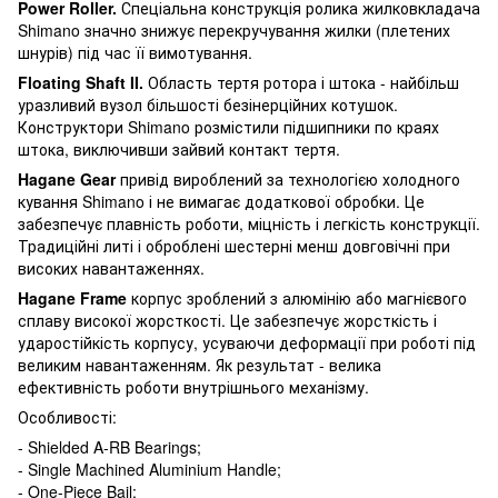
Power
Roller
.
Спеціальна конструкція ролика жилковкладача
Shimano значно знижує перекручування жилки (плетених
шнурів) під час її вимотування.
Floating
Shaft
II
.
Область тертя ротора і штока - найбільш
уразливий вузол більшості безінерційних котушок.
Конструктори Shimano розмістили підшипники по краях
штока, виключивши зайвий контакт тертя.
Hagane Gear
привід вироблений за технологією холодного
кування Shimano і не вимагає додаткової обробки. Це
забезпечує плавність роботи, міцність і легкість конструкції.
Традиційні литі і оброблені шестерні менш довговічні при
високих навантаженнях.
Hagane Frame
корпус зроблений з алюмінію або магнієвого
сплаву високої жорсткості. Це забезпечує жорсткість і
ударостійкість корпусу, усуваючи деформації при роботі під
великим навантаженням. Як результат - велика
ефективність роботи внутрішнього механізму.
Особливості:
- Shielded A-RB Bearings;
- Single Machined Aluminium Handle;
- One-Piece Bail;