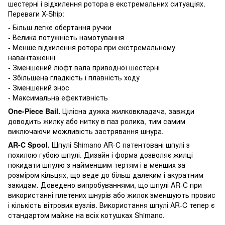
шестерні і відхилення ротора в екстремальних ситуаціях.
Переваги X-Ship:
- Більш легке обертання ручки
- Велика потужність намотування
- Менше відхилення ротора при екстремальному
навантаженні
- Зменшений люфт вала приводної шестерні
- Збільшена гладкість і плавність ходу
- Зменшений знос
- Максимальна ефективність
One
-
Piece
Bail
.
Цілісна дужка жилковкладача, завжди
доводить жилку або нитку в паз ролика, тим самим
виключаючи можливість застрявання шнура.
AR
-
C
Spool
.
Шпулі Shimano AR-C патентовані шпулі з
похилою губою шпулі. Дизайн і форма дозволяє жилці
покидати шпулю з найменшим тертям і в менших за
розміром кільцях, що веде до більш далеким і акуратним
закидам. Доведено випробуваннями, що шпулі AR-C при
використанні плетених шнурів або жилок зменшують провис
і кількість вітрових вузлів. Використання шпулі AR-C тепер є
стандартом майже на всіх котушках Shimano.