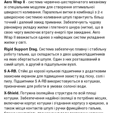
Aero
Wrap
II
- система червячно-шестерінчатого механізму
зі спеціальним модулем для створення оптимальної
швидкості коливання. Паралельні витки в комбінації з 2-х
швидкісною системою коливання шпулі гарантують більш
точний і далекий закид приманки. Забезпечують чудову
рівномірну укладку жилки і плетеного шнура (нитки), що в
свою чергу виключає втрату енергії при закиданні. Aero
Wrap II вважається однією з найкращих систем укладання
жилки у світі.
Rigid
Support
Drag
.
Система забезпечує плавну і стабільну
роботу гальма, що складається з двох шарикопідшипників
на яких обертається шпуля. Один з них розташований в
самій шпулі, а другий в підшпульном вузлі.
S
A
-
RB
.
Стійкі до корозії кулькові підшипники з додатковим
захисним екраном для підвищення захисту від піску, солі і
пилу. Підшипники S A-RB використовуються в котушках,
призначених для роботи в умовах солоної води.
X
-
Shield
.
Потужна ізоляційна структура по всій площі
котушки. Забезпечення надійної ізоляції в потрібних місцях,
включаючи корпус котушки і з'єднання корпусу з кришкою, а
також місця контактів шпулі і ручки фрикційного гальма,
блокує можливість проникнення води всередину котушки.