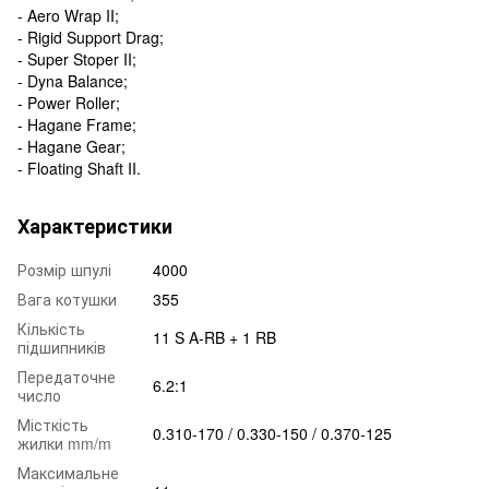
- Aero Wrap II;
- Rigid Support Drag;
- Super Stoper II;
- Dyna Balance;
- Power Roller;
- Hagane Frame;
- Hagane Gear;
- Floating Shaft II.
Характеристики
Розмір шпулі
4000
Вага котушки
355
Кількість
11 S A-RB + 1 RB
підшипників
Передаточне
6.2:1
число
Місткість
0.310-170 / 0.330-150 / 0.370-125
жилки mm/m
Максимальне