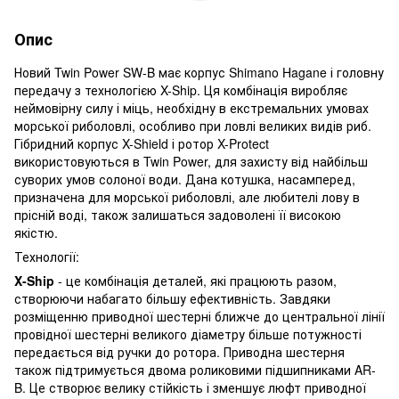
Опис
Новий Twin Power SW-B має корпус Shimano Hagane і головну
передачу з технологією X-Ship. Ця комбінація виробляє
неймовірну силу і міць, необхідну в екстремальних умовах
морської риболовлі, особливо при ловлі великих видів риб.
Гібридний корпус X-Shield і ротор X-Protect
використовуються в Twin Power, для захисту від найбільш
суворих умов солоної води. Дана котушка, насамперед,
призначена для морської риболовлі, але любителі лову в
прісній воді, також залишаться задоволені її високою
якістю.
Технології:
X
-
Ship
- це комбінація деталей, які працюють разом,
створюючи набагато більшу ефективність. Завдяки
розміщенню приводної шестерні ближче до центральної лінії
провідної шестерні великого діаметру більше потужності
передається від ручки до ротора. Приводна шестерня
також підтримується двома роликовими підшипниками AR-
B. Це створює велику стійкість і зменшує люфт приводної