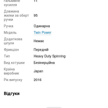
гальмівне
11
зусилля
Довжина
жилки за оберт
95
ручки
Ручка
Одинарна
Модель
Twin Power
Додаткова
Немає
шпуля
Фрикціон
Передній
Тип
Heavy Duty Spinning
Вид котушки
Безінерційна
Країна
Japan
виробник
Рік випуску
2016
Відгуки