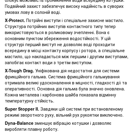
Подвійний захист забезпечує високу надійність в суворих
умовах лову в солоній воді.
X
-
Protect
.
Потрійні виступи і спеціальне захисне мастило.
Структура потрійних виступів контактного типу тепер
використовуються в роликовому зчепленні. Вона є
основним пунктом збереження водостійкості. У цій
структурі перший виступ не дозволяє воді проходити
всередину в місці контакту корпусу і ротора, а спеціальне
мастило, що накладається між першим і другим виступами,
запобігає контакт води з третім виступом.
X
-
Tough
Drag
.
Уніфікована дія недостатня для системи
фрикційного гальма. Система фрикційного гальмування
отримала великі удосконалення в міцності, гладкості дії та
оперативності. Основна дія гальма була значно оновлена.
Кожна металева і карбонова шайба показала відмінну
температурну стійкість.
Super
Stopper
II
.
Завдяки цій системі при встановленому
режимі зворотного руху, вільний рух рукоятки виключено.
Dyna
-
Balance
зменшує вібрацію котушки і дозволяє
виробляти плавну роботу.