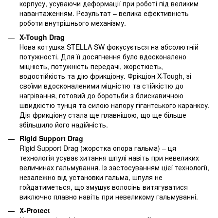
корпусу, усуваючи деформації при роботі під великим
навантаженням. Результат – велика ефективність
роботи внутрішнього механізму.
X-Tough Drag
Нова котушка STELLA SW фокусується на абсолютній
потужності. Для її досягнення було вдосконалено
міцність, потужність передачі, жорсткість,
водостійкість та дію фрикціону. Фрікціон X-Tough, зі
своїми вдосконаленими міцністю та стійкістю до
нагрівання, готовий до боротьби з блискавичною
швидкістю тунця та силою напору гігантського каранксу.
Дія фрикціону стала ще плавнішою, що ще більше
збільшило його надійність.
Rigid Support Drag
Rigid Support Drag (жорстка опора гальма) – ця
технологія усуває хитання шпулі навіть при невеликих
величинах гальмування. Із застосуванням цієї технології,
незалежно від установки гальма, шпуля не
гойдатиметься, що змушує волосінь витягуватися
виключно плавно навіть при невеликому гальмуванні.
X-Protect