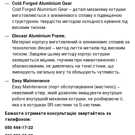
Cold Forged Aluminium Gear
Cold Forged Aluminium Gear – деталі механізму котушки
виготовляються з алюмінієвого сплаву з підвищеною
структурною твердістю методом холодного кування під
високим тиском.
Diecast Aluminium Frame.
Матеріал корпусу виготовлений із алюмінієвих сплавів за
технологією diecast – метод лиття металів під високим
тиском. Завдяки цьому методу корпус котушки
залишається міцним, гнучким при навантаженнях і
збалансованим, не дивлячись на тонкі стінки, що
зменшують загальну вагу та збільшують чутливість.
Easy Maintenance
Easy Maintenance (порт обслуговування (мастило)) –
невеликий отвір, який дозволяє змащувати внутрішні
робочі внутрішній механізм котушки, не розбираючи її,
яка є в котушках SR-системи та S-системи.
Бажаєте отримати консультацію звертайтесь за
телефоном:
050 444-17-22