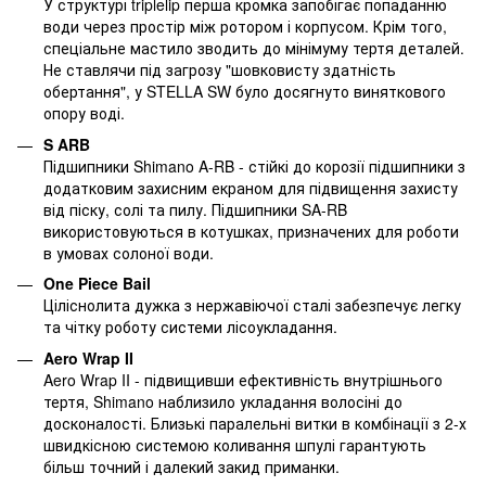
У структурі triplelip перша кромка запобігає попаданню
води через простір між ротором і корпусом. Крім того,
спеціальне мастило зводить до мінімуму тертя деталей.
Не ставлячи під загрозу "шовковисту здатність
обертання", у STELLA SW було досягнуто виняткового
опору воді.
S ARB
Підшипники Shimano A-RB - стійкі до корозії підшипники з
додатковим захисним екраном для підвищення захисту
від піску, солі та пилу. Підшипники SA-RB
використовуються в котушках, призначених для роботи
в умовах солоної води.
One Piece Bail
Ціліснолита дужка з нержавіючої сталі забезпечує легку
та чітку роботу системи лісоукладання.
Aero Wrap II
Aero Wrap II - підвищивши ефективність внутрішнього
тертя, Shimano наблизило укладання волосіні до
досконалості. Близькі паралельні витки в комбінації з 2-х
швидкісною системою коливання шпулі гарантують
більш точний і далекий закид приманки.