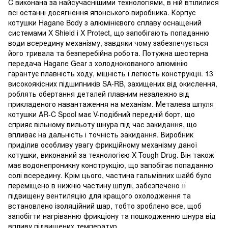
C виконана за найсучаснішими технологіями, в ній втілилися
всі останні досягнення японського виробника. Корпус
котушки Hagane Body з алюмінієвого сплаву оснащений
системами X Shield і X Protect, що запобігають попаданню
води всередину механізму, завдяки чому забезпечується
його тривала та безперебійна робота. Потужна шестерна
передача Hagane Gear з холоднокованого алюмінію
гарантує плавність ходу, міцність і легкість конструкції. 13
високоякісних підшипників SA-RB, захищених від окислення,
роблять обертання деталей плавним незалежно від
прикладеного навантаження на механізм. Металева шпуля
котушки AR-C Spool має V-подібний передній борт, що
сприяє вільному вильоту шнура під час закидання, що
впливає на дальність і точність закидання. Виробник
приділив особливу увагу фрикційному механізму даної
котушки, виконаний за технологією X Tough Drug. Він також
має водонепроникну конструкцію, що запобігає попаданню
солі всередину. Крім цього, частина гальмівних шайб було
переміщено в нижню частину шпулі, забезпечено її
підвищену вентиляцію для кращого охолодження та
встановлено ізоляційний шар, тобто зроблено все, щоб
запобігти нагріванню фрикціону та пошкодженню шнура від
впливу підвищених температур.