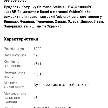
096 206-50-50
Придбати Котушку Shimano Stella 19' SW-C 10000PG
13+1BB Ви можете в Києві в магазині VoblerOk або
замовити в інтернет магазині Voblerok.ua з доставкою у
Вінницю, Чернівці, Тернопіль, Харків, Одеса, Дніпро, Львів,
Запоріжжя та інші міста України !
Характеристики
Розмір шпулі
6000
Вага котушки
425
Кількість
13+1
підшипників
Передаточне
4.6:1
число
Місткість
Nylon 0.33-240/ 0.37-190/ 0.405-160
жилки mm/m
Максимальне
гальмівне
13
зусилля