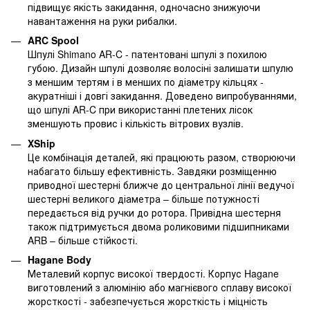
підвищує якість закидання, одночасно знижуючи
навантаження на руки рибалки.
ARC Spool
Шпулі Shimano AR-C - патентовані шпулі з похилою
губою. Дизайн шпулі дозволяє волосіні залишати шпулю
з меншим тертям і в менших по діаметру кільцях -
акуратніші і довгі закидання. Доведено випробуваннями,
що шпулі AR-C при використанні плетених лісок
зменшують провис і кількість вітрових вузлів.
XShip
Це комбінація деталей, які працюють разом, створюючи
набагато більшу ефективність. Завдяки розміщенню
приводної шестерні ближче до центральної лінії ведучої
шестерні великого діаметра – більше потужності
передається від ручки до ротора. Привідна шестерня
також підтримується двома роликовими підшипниками
ARB – більше стійкості.
Hagane Body
Металевий корпус високої твердості. Корпус Hagane
виготовлений з алюмінію або магнієвого сплаву високої
жорсткості - забезпечується жорсткість і міцність