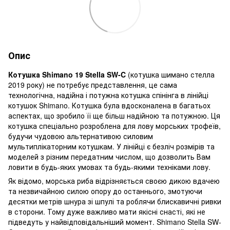
Опис
Котушка Shimano 19 Stella SW-C
(котушка шимано стелла
2019 року) не потребує представлення, це сама
технологічна, надійна і потужна котушка спінінга в лінійці
котушок Shimano. Котушка була вдосконалена в багатьох
аспектах, що зробило її ще більш надійною та потужною. Ця
котушка спеціально розроблена для лову морських трофеїв,
будучи чудовою альтернативою силовим
мультиплікаторним котушкам. У лінійці є безліч розмірів та
моделей з різним передатним числом, що дозволить Вам
ловити в будь-яких умовах та будь-якими техніками лову.
Як відомо, морська риба відрізняється своєю дикою вдачею
та незвичайною силою опору до останнього, змотуючи
десятки метрів шнура зі шпулі та роблячи блискавичні ривки
в сторони. Тому дуже важливо мати якісні снасті, які не
підведуть у найвідповідальніший момент. Shimano Stella SW-