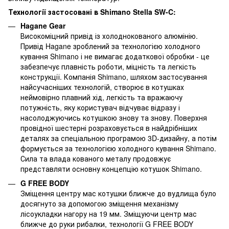
Технології застосовані в Shimano Stella SW-C:
Hagane Gear
Високоміцний привід із холоднокованого алюмінію.
Привід Hagane зроблений за технологією холодного
кування Shimano і не вимагає додаткової обробки - це
забезпечує плавність роботи, міцність та легкість
конструкції. Компанія Shimano, шляхом застосування
найсучасніших технологій, створює в котушках
неймовірно плавний хід, легкість та вражаючу
потужність, яку користувач відчуває відразу і
насолоджуючись котушкою знову та знову. Поверхня
провідної шестерні розраховується в найдрібніших
деталях за спеціальною програмою 3D-дизайну, а потім
формується за технологією холодного кування Shimano.
Сила та влада кованого металу продовжує
представляти основну концепцію котушок Shimano.
G FREE BODY
Зміщення центру мас котушки ближче до вудлища було
досягнуто за допомогою зміщення механізму
лісоукладки нагору на 19 мм. Зміщуючи центр мас
ближче до руки рибалки, технології G FREE BODY