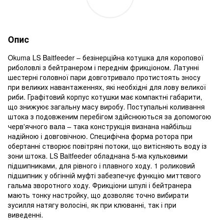
Опис
Okuma LS Baitfeeder – безінерційна котушка для коропової
риболовлі з бейтранером і переднім фрикціоном. Латунні
шестерні головної пари довготривало протистоять зносу
при великих навантаженнях, які необхідні для лову великої
риби. Графітовий корпус котушки має компактні габарити,
що знижуює загальну масу виробу. Поступальні коливання
штока з подовженим перебігом здійснюються за допомогою
черв'ячного вала – така конструкція визнана найбільш
надійною і довговічною. Специфічна форма ротора при
обертанні створює повітряні потоки, що витісняють воду із
зони штока. LS Baitfeeder обладнана 5-ма кульковими
підшипниками, для рівного і плавного ходу. 1 роликовий
підшипник у обгінній муфті забезпечує функцію миттєвого
гальма зворотного ходу. Фрикціони шпулі і бейтранера
мають тонку настройку, що дозволяє точно вибирати
зусилля натягу волосіні, як при клюванні, так і при
виведенні.