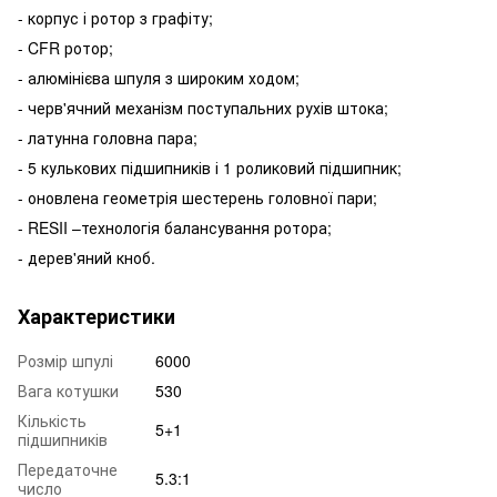
- корпус і ротор з графіту;
- CFR ротор;
- алюмінієва шпуля з широким ходом;
- черв'ячний механізм поступальних рухів штока;
- латунна головна пара;
- 5 кулькових підшипників і 1 роликовий підшипник;
- оновлена геометрія шестерень головної пари;
- RESII –технологія балансування ротора;
- дерев'яний кноб.
Характеристики
Розмір шпулі
6000
Вага котушки
530
Кількість
5+1
підшипників
Передаточне
5.3:1
число