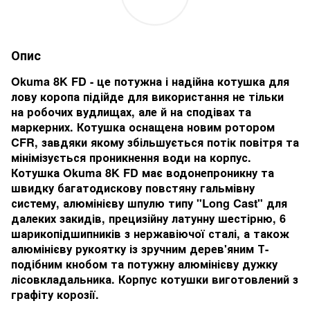
Опис
Okuma 8K FD - це потужна і надійна котушка для
лову коропа підійде для використання не тільки
на робочих вудлищах, але й на сподівах та
маркерних. Котушка оснащена новим ротором
CFR, завдяки якому збільшується потік повітря та
мінімізується проникнення води на корпус.
Котушка Okuma 8K FD має водонепроникну та
швидку багатодискову повстяну гальмівну
систему, алюмінієву шпулю типу "Long Cast" для
далеких закидів, прецизійну латунну шестірню, 6
шарикопідшипників з нержавіючої сталі, а також
алюмінієву рукоятку із зручним дерев'яним Т-
подібним кнобом та потужну алюмінієву дужку
лісовкладальника. Корпус котушки виготовлений з
графіту корозії.