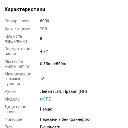
Характеристики
Розмір шпулі
8000
Вага котушки
750
Кількість
6
підшипників
Передаточне
4.7:1
число
Місткість
0.35mm/550m
жилки mm/m
Максимальне
гальмівне
18
зусилля
Ручка
Левая (LH), Правая (RH)
Модель
8K FD
Додаткова
Немає
шпуля
Фрикціон
Передній з бейтраннером
Тип
Big pit/carp