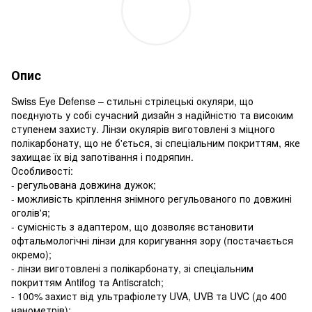
Опис
Swiss Eye Defense – стильні стрілецькі окуляри, що
поєднують у собі сучасний дизайн з надійністю та високим
ступенем захисту. Лінзи окулярів виготовлені з міцного
полікарбонату, що не б'ється, зі спеціальним покриттям, яке
захищає їх від запотівання і подряпин.
Особливості:
- регульована довжина дужок;
- можливість кріплення знімного регульованого по довжині
оголів'я;
- сумісність з адаптером, що дозволяє встановити
офтальмологічні лінзи для коригування зору (постачається
окремо);
- лінзи виготовлені з полікарбонату, зі спеціальним
покриттям Antifog та Antiscratch;
- 100% захист від ультрафіолету UVA, UVB та UVC (до 400
нанометрів);