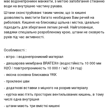
має водонепроникні манжети, з метою запобігання стіканню
води на внутрішню частину рукава.
Штани сконструйовані таким чином, що їх кишені
дозволяють вмістити багато необхідних Вам речей на
риболовлі. Кишеня на блискавці щільна і містка, ідеально
підходить для зберігання легких речей. Найголовніше,
завдяки спеціально розробленому крою, штани не сковують
рухів під час активності.
Особливості :
- вітро- і водонепроникний матеріал
- двошарова мембрана BRATEX® (водостійкість 10 000 мм
H2O / повітропроникність 10 000 г / м2 / 24 год)
- якісна основна блискавка YKK
- проклеєні шви
- додаткові вставки з міцного на розрив матеріалу
- куртка має п'ять просторих вентильованих кишень, в тому
числі одна внутрішня
- штани мають три вмісткі кишені