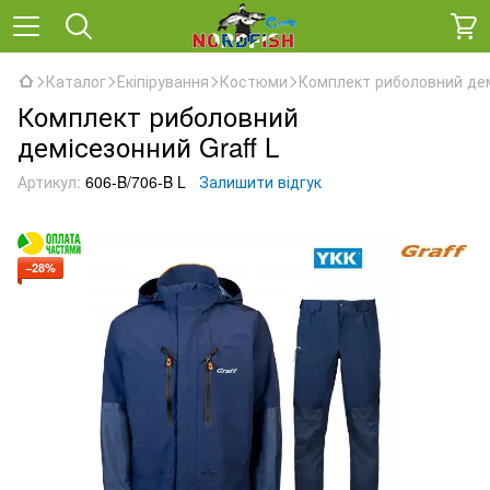
Каталог
Екіпірування
Костюми
Комплект риболовний дем
Комплект риболовний
демісезонний Graff L
Артикул:
606-B/706-B L
Залишити відгук
−28%