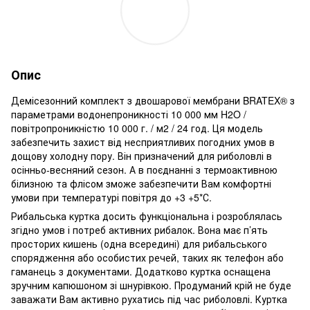
Опис
Демісезонний комплект ​​з двошарової мембрани BRATEX® з
параметрами водонепроникності 10 000 мм H2O /
повітропроникністю 10 000 г. / м2 / 24 год. Ця модель
забезпечить захист від несприятливих погодних умов в
дощову холодну пору. Він призначений для риболовлі в
осінньо-весняний сезон. А в поєднанні з термоактивною
білизною та флісом зможе забезпечити Вам комфортні
умови при температурі повітря до +3 +5*С.
Рибальська куртка досить функціональна і розроблялась
згідно умов і потреб активних рибалок. Вона має п’ять
просторих кишень (одна всередині) для рибальського
спорядження або особистих речей, таких як телефон або
гаманець з документами. Додатково куртка оснащена
зручним капюшоном зі шнурівкою. Продуманий крій не буде
заважати Вам активно рухатись під час риболовлі. Куртка