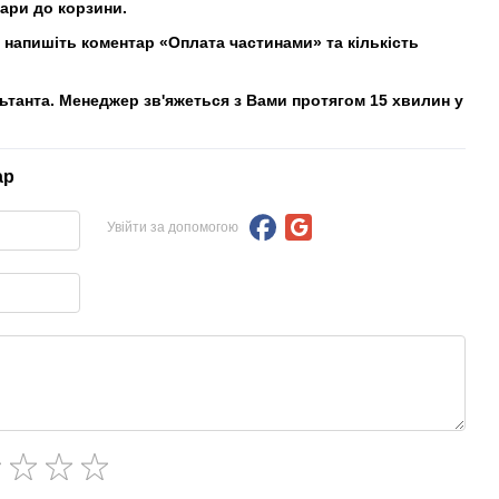
вари до корзини.
напишіть коментар «Оплата частинами» та кількість
льтанта. Менеджер зв'яжеться з Вами протягом 15 хвилин у
ар
Увійти за допомогою