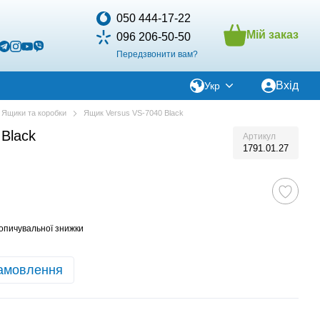
050 444-17-22
Мій заказ
096 206-50-50
Передзвонити вам?
Вхід
Укр
Ящики та коробки
Ящик Versus VS-7040 Black
Black
Артикул
1791.01.27
опичувальної знижки
амовлення