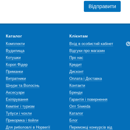
Відправити
Каталог
Клієнтам
Комплекти
Вхід в особистий кабінет
Вудилища
Відгуки про магазин
Котушки
Про нас
Короп Фідер
Кредит
Приманки
Дисконт
Витратники
Оплата і Доставка
Шнури та Волосінь
Контакти
Аксесуари
Бренди
Екіпірування
Гарантія і повернення
Кемпінг і туризм
Опт Siweida
Тубуси і чохли
Каталог
Прикормка і бойли
Блог
Для риболовлі в Норвегії
Переможці конкурсів від