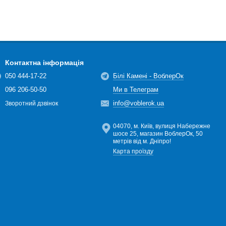
Контактна інформація
050 444-17-22
Білі Камені - ВоблерОк
096 206-50-50
Ми в Телеграм
info@voblerok.ua
Зворотний дзвінок
04070, м. Київ, вулиця Набережне
шосе 25, магазин ВоблерОк, 50
метрів від м. Дніпро!
Карта проїзду